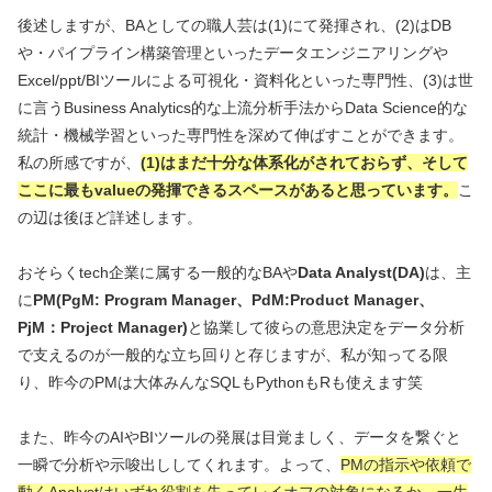
後述しますが、BAとしての職人芸は(1)にて発揮され、(2)はDB
や・パイプライン構築管理といったデータエンジニアリングや
Excel/ppt/BIツールによる可視化・資料化といった専門性、(3)は世
に言うBusiness Analytics的な上流分析手法からData Science的な
統計・機械学習といった専門性を深めて伸ばすことができます。
私の所感ですが、
(1)はまだ十分な体系化がされておらず、そして
ここに最もvalueの発揮できるスペースがあると思っています。
こ
の辺は後ほど詳述します。
おそらくtech企業に属する一般的なBAや
Data Analyst(DA)
は、主
に
PM(PgM: Program Manager、PdM:Product Manager、
PjM：Project Manager)
と協業して彼らの意思決定をデータ分析
で支えるのが一般的な立ち回りと存じますが、私が知ってる限
り、昨今のPMは大体みんなSQLもPythonもRも使えます笑
また、昨今のAIやBIツールの発展は目覚ましく、データを繋ぐと
一瞬で分析や示唆出ししてくれます。よって、
PMの指示や依頼で
動くAnalystはいずれ役割を失ってレイオフの対象になるか、一生