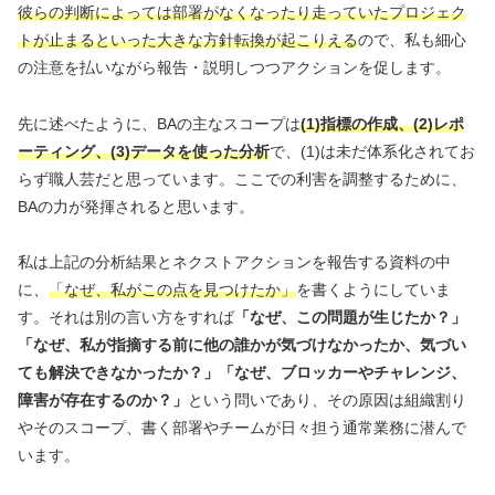
彼らの判断によっては部署がなくなったり走っていたプロジェク
トが止まるといった大きな方針転換が起こりえる
ので、私も細心
の注意を払いながら報告・説明しつつアクションを促します。
先に述べたように、BAの主なスコープは
(1)指標の作成、(2)レポ
ーティング、(3)データを使った分析
で、(1)は未だ体系化されてお
らず職人芸だと思っています。ここでの利害を調整するために、
BAの力が発揮されると思います。
私は上記の分析結果とネクストアクションを報告する資料の中
に、
「なぜ、私がこの点を見つけたか」
を書くようにしていま
す。それは別の言い方をすれば
「なぜ、この問題が生じたか？」
「なぜ、私が指摘する前に他の誰かが気づけなかったか、気づい
ても解決できなかったか？」「なぜ、ブロッカーやチャレンジ、
障害が存在するのか？」
という問いであり、その原因は組織割り
やそのスコープ、書く部署やチームが日々担う通常業務に潜んで
います。