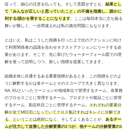
従って、細心の注意を払っても、そして意図せずとも、
結果とし
て「みんなが正しいと思っていたこと」の不備を指摘し、誰かに
利する/誰かを害することになります
。ここは毎回本当に立ち振る
舞いが難しく、一歩間違えれば私の責任問題にもなります。
とはいえ、私はこうした指摘を行った上で次のアクションに向け
て利害関係者の認識を合わせネクストアクションにリードする必
要があります。そこで、先に挙げたウォーターフォール図での理
解を使って説明しつつ、新しい指標を提案してきます。
組織全体に共通するある重要指標があるとき、この指標をどのよ
うに解釈するかは各チームとそのスコープで大きく異なります。
NA, EUといったリージョンや地域単位で管理するチーム、各業務
のプロセスごとに管理するチーム、プロダクトや製品ごとに管理
するチーム、勘定科目ごとに管理するチーム。
それぞれの要素分
解が全てMECEになっていてクロス集計すればキレイに分解でき
る、ということは絶対になく
、そしてよくあることが、
あるチー
ムが注力して改善した分解要素の1つが、他チームの分解要素の1