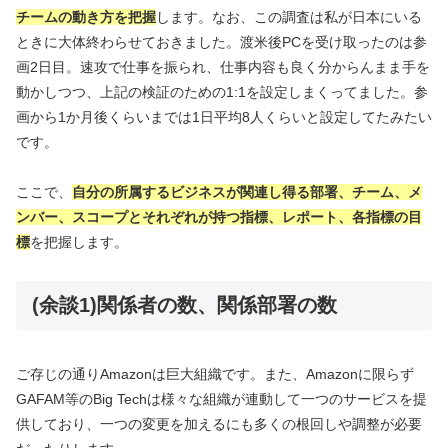
チーム
の動き方を把握
します。なお、この調査は私が日本にいる
ときに大体終わらせておきました。渡米後PCを受け取ったのは参
画2日目。速攻で仕事を振られ、仕事内容も良く分からんまま手を
動かしつつ、上記の検証のための1:1を設定しまくってました。参
画から1か月後くらいまでは1日平均8人くらいと設定してたみたい
です。
ここで、
自分の所属するビジネスが関連し得る部署、チーム、メ
ンバー、スコープとそれぞれが持つ指標、レポート、各指標の目
標
を把握します。
(余談1)関係者の数、関係部署の数
ご存じの通りAmazonは巨大組織です。また、Amazonに限らず
GAFAM等のBig Techは様々な組織が連動して一つのサービスを提
供しており、一つの変更を加えるにも多くの根回しや調整が必要