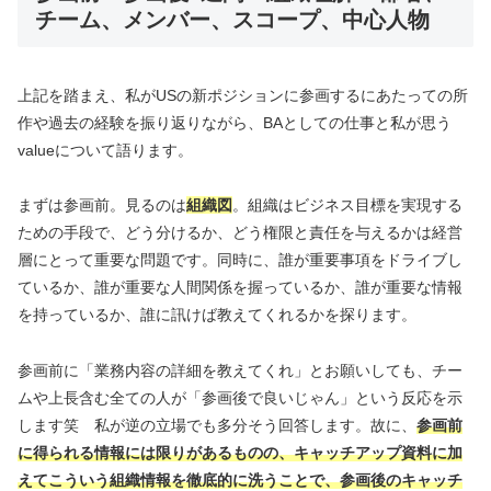
チーム、メンバー、スコープ、中心人物
上記を踏まえ、私がUSの新ポジションに参画するにあたっての所
作や過去の経験を振り返りながら、BAとしての仕事と私が思う
valueについて語ります。
まずは参画前。見るのは
組織図
。組織はビジネス目標を実現する
ための手段で、どう分けるか、どう権限と責任を与えるかは経営
層にとって重要な問題です。同時に、誰が重要事項をドライブし
ているか、誰が重要な人間関係を握っているか、誰が重要な情報
を持っているか、誰に訊けば教えてくれるかを探ります。
参画前に「業務内容の詳細を教えてくれ」とお願いしても、チー
ムや上長含む全ての人が「参画後で良いじゃん」という反応を示
します笑 私が逆の立場でも多分そう回答します。故に、
参画前
に得られる情報には限りがあるものの、キャッチアップ資料に加
えてこういう組織情報を徹底的に洗うことで、参画後のキャッチ