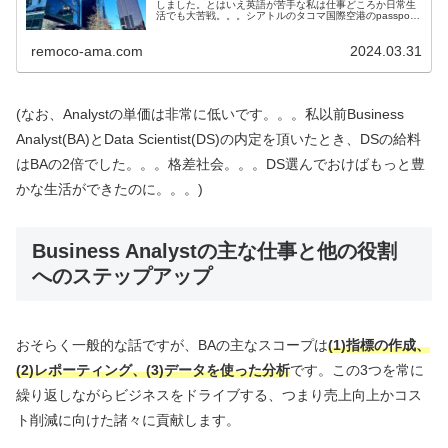
しました。とはいえ英語が苦手な私は仕事どころか日常生
活でも大苦戦。。。シアトルのタコマ国際空港のpassport
controlでは私が緊張で挙動不審過ぎたのも相まって非常に
時...
remoco-ama.com
2024.03.31
(なお、Analystの単価は非常に低いです。。。私以前Business
Analyst(BA)とData Scientist(DS)の内定を頂いたとき、DSの給料
はBAの2倍でした。。。格差社会。。。DS選んでおけばもっと豊
かな生活ができたのに。。。)
Business Analystの主な仕事と他の役割
へのステップアップ
おそらく一般的な話ですが、BAの主なスコープは
(1)指標の作成、
(2)レポーティング、(3)データを使った分析
です。この3つを常に
繰り返しながらビジネスをドライブする、つまり売上向上かコス
ト削減に向けた諸々に貢献します。