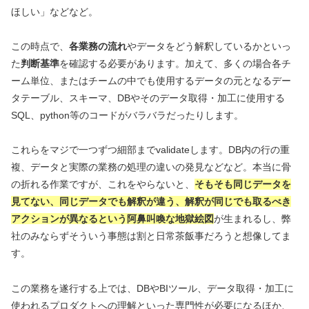
ほしい」などなど。
この時点で、
各業務の流れ
やデータをどう解釈しているかといっ
た
判断基準
を確認する必要があります。加えて、多くの場合各チ
ーム単位、またはチームの中でも使用するデータの元となるデー
タテーブル、スキーマ、DBやそのデータ取得・加工に使用する
SQL、python等のコードがバラバラだったりします。
これらをマジで一つずつ細部までvalidateします。DB内の行の重
複、データと実際の業務の処理の違いの発見などなど。本当に骨
の折れる作業ですが、これをやらないと、
そもそも同じデータを
見てない、同じデータでも解釈が違う、解釈が同じでも取るべき
アクションが異なるという阿鼻叫喚な地獄絵図
が生まれるし、弊
社のみならずそういう事態は割と日常茶飯事だろうと想像してま
す。
この業務を遂行する上では、DBやBIツール、データ取得・加工に
使われるプロダクトへの理解といった専門性が必要になるほか、