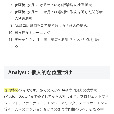
参画後1か月～1か月半：(3)分析業務 の比重拡大
参画後1か月半～2か月：(1)指標の作成 を通じた関係者
の利害調整
(余談2)組織図を見て嗅ぎ分ける『商人の嗅覚』
日々行うトレーニング
渡米から２カ月 – 徳川家康の教訓でマンネリ化を戒め
る
Analyst : 個人的な位置づけ
専門特化
の時代です。多くの人がMBAや専門分野の大学院
(Master, Doctor)まで修了してから入社します。プロジェクトマネ
ジメント、ファイナンス、エンジニアリング、データサイエンス
等々、其々のポジション名がそのまま専門性のラベルとなる中