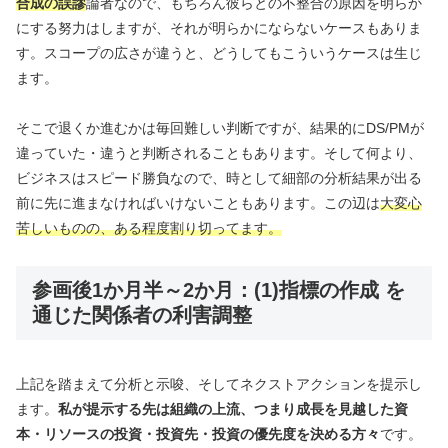
合成の誤謬
論者なので、もちろん彼らとの不整合の原因を明らか
にする努力はしますが、それが明らかにならないケースもありま
す。スコープの広さが違うと、どうしてもこういうケースは生じ
ます。
そこで退くか進むかは毎回難しい判断ですが、結果的にDS/PMが
違っていた・違うと判断されることもあります。そして何より、
ビジネスはスピード勝負なので、時として細部の分析結果が出る
前に先に進まなければいけないこともあります。この辺は
大変心
苦しいものの、ある程度割り切ってます。
参画後1か月半～2か月：(1)指標の作成 を
通じた関係者の利害調整
上記を踏まえて分析と示唆、そしてネクストアクションを提示し
ます。
私が提示する先は組織の上流、つまり成長を見越した資
本・リソースの投資・投資先・投資の優先度を決める方々
です。