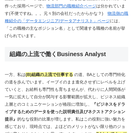
作った採用ページで、
物流部門の職種紹介ページ
は分かれていま
す(不便ですね。。。元々別の会社だったからかな？)
物流側の職
種紹介の「データエンジニア/データアナリスト」ページ
には、
「この職種の主なポジション名」として関連する職種の名前が挙
げられています。
組織の上流で働くBusiness Analyst
一方、私は
(B)組織の上流で仕事する
の道、BAとしての専門特化
の道を歩んでいます。イーブイのまま進化させずにレベルを上げ
ていくと、お給料も専門性も育ちませんが、代わりに人間関係が
一気に拡大して自分が関与する影響範囲が拡大し、ビジネス組織
上層とのコミュニケーションが格段に増加し、
『ビジネスをドラ
イブするためのデータを使った説明責任及びネクストアクション
提示』
的なな役割の比重が増します。私はこの役割に強い魅力を
感じており、現時点では、よほどのメリットがない限り他のジョ