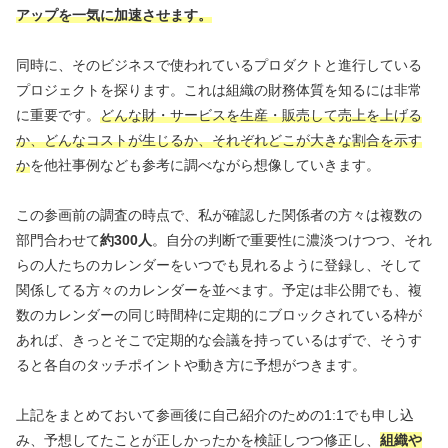
アップを一気に加速させます。
同時に、そのビジネスで使われているプロダクトと進行している
プロジェクトを探ります。これは組織の財務体質を知るには非常
に重要です。
どんな財・サービスを生産・販売して売上を上げる
か、どんなコストが生じるか、それぞれどこが大きな割合を示す
か
を他社事例なども参考に調べながら想像していきます。
この参画前の調査の時点で、私が確認した関係者の方々は複数の
部門合わせて
約300人
。自分の判断で重要性に濃淡つけつつ、それ
らの人たちのカレンダーをいつでも見れるように登録し、そして
関係してる方々のカレンダーを並べます。予定は非公開でも、複
数のカレンダーの同じ時間枠に定期的にブロックされている枠が
あれば、きっとそこで定期的な会議を持っているはずで、そうす
ると各自のタッチポイントや動き方に予想がつきます。
上記をまとめておいて参画後に自己紹介のための1:1でも申し込
み、予想してたことが正しかったかを検証しつつ修正し、
組織
や