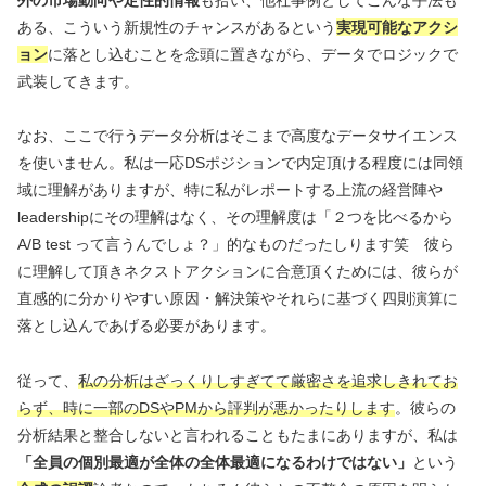
外の市場動向や定性的情報
も拾い、他社事例としてこんな手法も
ある、こういう新規性のチャンスがあるという
実現可能なアクシ
ョン
に落とし込むことを念頭に置きながら、データでロジックで
武装してきます。
なお、ここで行うデータ分析はそこまで高度なデータサイエンス
を使いません。私は一応DSポジションで内定頂ける程度には同領
域に理解がありますが、特に私がレポートする上流の経営陣や
leadershipにその理解はなく、その理解度は「２つを比べるから
A/B test って言うんでしょ？」的なものだったしります笑 彼ら
に理解して頂きネクストアクションに合意頂くためには、彼らが
直感的に分かりやすい原因・解決策やそれらに基づく四則演算に
落とし込んであげる必要があります。
従って、
私の分析はざっくりしすぎてて厳密さを追求しきれてお
らず、時に一部のDSやPMから評判が悪かったりします
。彼らの
分析結果と整合しないと言われることもたまにありますが、私は
「全員の個別最適が全体の全体最適になるわけではない」
という