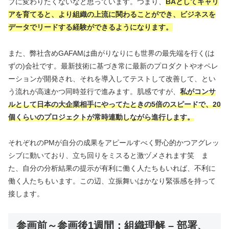
ブに変わりたくないなと思っています。つまり、
BAとしてキャリ
アを育てると、より組織の上流に関わることができ、ビジネスを
データでリードする経験ができるようになります。
また、弊社含めGAFAMは曲がりなりにも世界の最先端を行く(は
ずの)会社です。最新技術に基づき常に最新のプロダクトやオペレ
ーションが開発され、それを導入してテストして改善して、とい
う流れが高速かつ同時並行で進みます。肌感ですが、
私がコンサ
ルとして日本の大企業相手にやってたときの5倍のスピードで、20
個くらいのプロジェクトが常時連動しながら進行します。
それぞれのPMが自分の成果をアピールすべく野心的かつアグレッ
シブに動いており、立ち回りをミスると激ヅメされます笑 ま
た、自分の分析結果の提示が有利に働く人たちもいれば、不利に
働く人たちもいます。この辺、立振舞いはかなり緊張感を持って
接します。
参画前～参画後1週間：組織理解 – 部署、