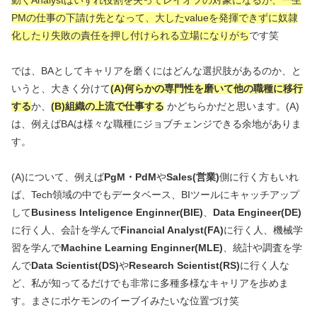
PMの仕事の下請け先となって、大したvalueを発揮できずに奴隷
化したり失敗の責任を押し付けられる立場になりがち
です笑
では、BAとしてキャリアを磨くにはどんな選択肢があるのか、と
いうと、大きく分けて
(A)何らかの専門性を磨
いて
他
の
職種に移行
する
か、
(B)組織の上流で仕事する
かどちらかだと思います。(A)
は、例えばBAは様々な職種にジョブチェンジできる余地がありま
す。
(A)について、例えば
PgM・PdM
や
Sales(営業)
側に行く方もいれ
ば、Tech領域の中でもデータベース、BIツールにキャッチアップ
して
Business Inteligence Enginner(BIE)
、
Data Engineer(DE)
に行く人、会計を学んで
Financial Analyst(FA)
に行く人、機械学
習を学んで
Machine Learning Enginner(MLE)
、統計や調査を学
んで
Data Scientist(DS)
や
Research Scientist(RS)
に行く人な
ど、私が知ってるだけでも非常に多種多様なキャリアを歩めま
す。まさにポケモンのイーブイみたいな位置づけ笑