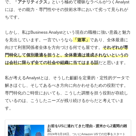
で、
「アナリティクス」
という極めて曖昧なラベルがつくAnalyst
には、その能力・専門性やその技術水準において劣って見られが
ちです。
しかし、私はBusiness Analystという現在の職種に強い意義と魅力
を見出しています。一言でいうなら
「遊軍」
であり、全体最適に
向けて利害関係者全体を方向づける何でも屋です。
それぞれが専
門特化して個別最適を担うと、全体最適は達成されないというの
は会社に限らず全ての社会や組織に当てはまる話
だと思います。
私が考えるAnalystとは、そうした齟齬を定量的・定性的データで
解きほぐし、そしてあるべき方向に向かわせるための役割です。
専門特化のご時世においても、こうした調整を担う役割が存続し
ているのは、こうしたニーズが残り続けるからだと考えていま
す。
お前をUSに連れてきた理由 - 渡米から2週間の雑
記
2024年3月18日、ついにAmazon USでの仕事をスタート