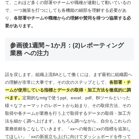
て、これほど多くの部署やチームや職種が連動して動いているの
で、一つ施策を打つにしても各機能の細部を理解する必要があ
り、
各部署やチームや職種からの理解や賛同を得つつ協業する必
要があります。
参画後1週間～1か月：(2)レポーティング
業務 への注力
話を戻します。組織上流BAとして働くには、まず最初に組織図へ
の理解が非常に大事です。その次のステップとして、
各部署・チ
ームが使用している指標とデータの取得・加工方法を徹底的に調
べます。
定期的なmtgで使うppt、excel、pdf、BIツールといった
様々なフォーマットのレポートから始まり、その取得方法、その
取得や各チームが業務を行う上で取得するデータの取得・加工方
法を細かく調べ上げます。もちろん調べながら、自分もこれらの
業務依頼をこなしていきます。「xxへの報告にxxの指標を追加し
てほしい」「xxの新規立ち上げに向けてダッシュボードを作って