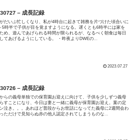
230727 – 成長記録
がだいぶ忙しくなり、私が4時台に起きて雑務を片づけた頃合いに
～5時半で子供が目を覚ますようになる。遅くとも6時半には家を
ため、遊んであげられる時間が限られるが、なるべく朝食は毎日
してあげるようにしている。 ・昨夜よりDWEの...
2023.07.27
230726 – 成長記録
からの義母単独での保育園お迎えに向けて、子供を少しずつ義母
らすことになり、今日は妻と一緒に義母が保育園お迎え。案の定
ン泣き。。。あれほど普段からお世話になってた義母に2週間会わ
っただけで見知らぬ赤の他人認定されてしまうものな...