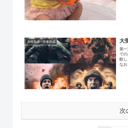
大受
資格取得・答案作成
第一
での
較し
なお
次