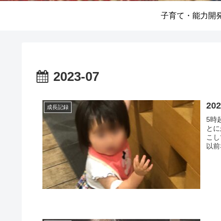
子育て・能力開
2023-07
20
成長記録
5時
とに
こし
以前