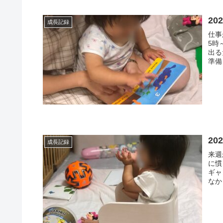
20
成長記録
仕事
5時
出る
準備
20
成長記録
来週
に慣
ギャ
なか