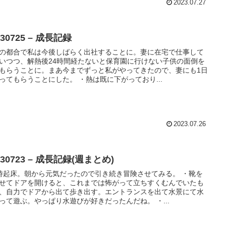
2023.07.27
230725 – 成長記録
の都合で私は今後しばらく出社することに。妻に在宅で仕事して
いつつ、解熱後24時間経たないと保育園に行けない子供の面倒を
もらうことに。まあ今までずっと私がやってきたので、妻にも1日
ってもらうことにした。 ・熱は既に下がっており...
2023.07.26
230723 – 成長記録(週まとめ)
時起床。朝から元気だったので引き続き冒険させてみる。 ・靴を
せてドアを開けると、これまでは怖がって立ちすくむんでいたも
、自力でドアから出て歩き出す。エントランスを出て水景にて水
って遊ぶ。やっぱり水遊びが好きだったんだね。 ・...