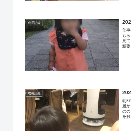
20
成長記録
仕事
もら
見て
頑張
20
成長記録
朝5
履か
のの
を触