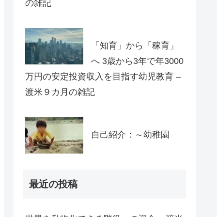
の雑記
「知育」から「稼育」
へ 3歳から3年で年3000
万円の安定投資収入を目指す幼児教育 –
渡米９カ月の雑記
自己紹介：～幼稚園
最近の投稿