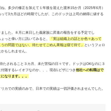
、多少の修正を加えて１年後を迎えた渡米15か月（2025年6月）
わって3カ月ほどの時期でしたが、このドックは上司の納得に値する
りました。８月に来日した義家族に昇進の報告をする予定でし
ちょっと偉い方に訊いてみると、
「実は組織上の話とか色々あって
こうの問題ではない、待たせてごめん果報は寝て待て」
というフォロ
たかもしれません。
待たされること３カ月、未だ苦悩の日々です。ドックはOKなのに３
に付随するレイオフなのか、、、現在Lビザにつき
他社への転職はで
とになります。。。
メリカでの実績のみで、日本での実績は一切評価されませんでした。