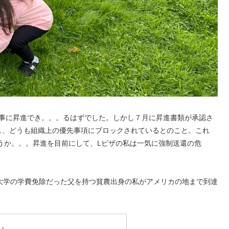
頂き無事に昇進でき。。。るはずでした。しかし７月に昇進書類が承認さ
し、どうも組織上の優先事項にブロックされているとのこと。これ
しょうか。。。昇進を目前にして、Lビザの私は一気に強制送還の危
大学の学費免除だった父を持つ貧農出身の私がアメリカの地まで到達