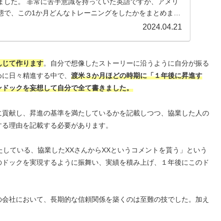
ました。 非常に苦手意識を持っていた英語ですが、アメリ
態で、この1か月どんなトレーニングをしたかをまとめま
.
2024.04.21
んじて作ります
。自分で想像したストーリーに沿うように自分が振る
めに日々精進する中で、
渡米３か月ほどの時期に「１年後に昇進す
ンドックを妄想して自分で全て書きました。
に貢献し、昇進の基準を満たしているかを記載しつつ、協業した人の
する理由を記載する必要があります。
満たしている、協業したXXさんからXXというコメントを貰う」という
のドックを実現するように振舞い、実績を積み上げ、１年後にこのド
の会社において、長期的な信頼関係を築くのは至難の技でした。加え