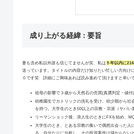
成り上がる経緯 : 要旨
妻も含め私以外誰も信じてませんが笑、私は
５年以内に216
送っています。タイトルの内容だけ知りたい忙しい方向け
０です笑 詳細にご興味あれば読み進めて頂けますと幸い
祖母の影響で３歳から天然石の売買(真贋判定・値付
幼稚園生でカトリックの洗礼を受け、幼少期から社
を持つ。大学生のとき50以上の宗教・宗派（ヤバい
リーマンショック後、浪人生のときにFXを始め、M
大学生のとき、とある宗教の集いで偶然出会った人
る。自分なりに分析し、その投資案件は儲からない