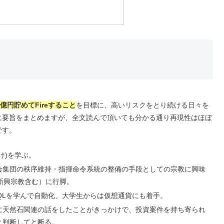
億円貯めてFireすること
を目標に、高いリスクをとり続ける日々を
に要旨をまとめますが、全文読んで頂いても分かる通り再現性はほぼ
です。
け)を学ぶ。
会集団の秩序維持・指揮命令系統の整備の手段としての宗教に興味
新興宗教含む）に行脚。
QLを学んで自動化、大学生からは仮想通貨にも着手。
に天然石関連の話をしたことがきっかけで、投資案件を持ち寄られ
と判断してと断る。