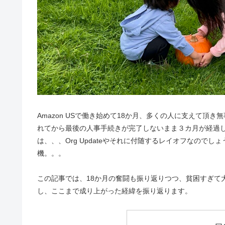
Amazon USで働き始めて18か月、多くの人に支えて
れてから最後の人事手続きが完了しないまま３カ月が経過
は、、、Org Updateやそれに付随するレイオフなので
機。。。
この記事では、18か月の奮闘も振り返りつつ、貧困すぎて
し、ここまで成り上がった経緯を振り返ります。