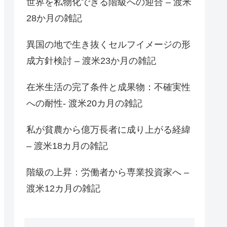
世界を私物化できる階級への迎合 – 渡米
28か月の雑記
異国の地で生き抜くセルフイメージの形
成方針検討 – 渡米23か月の雑記
在米生活の完了条件と成果物：不確実性
への耐性- 渡米20カ月の雑記
私が貧農から億万長者に成り上がる経緯
– 渡米18カ月の雑記
階級の上昇：労働者から専業投資家へ –
渡米12カ月の雑記