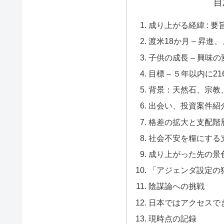
目
成り上がる経緯 : 要
渡米18か月 – 昇進
子供の成長 – 興味
目標 – ５年以内に21
背景：天然石、宗教
出会い、投資案件紹
格差の拡大と支配階
社会不安を糧にする
成り上がった先の景
「アジェンダ設定の
陰謀論への挑戦
日本ではアクセスで
現時点の記録