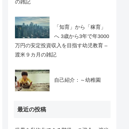
の雑記
「知育」から「稼育」
へ 3歳から3年で年3000
万円の安定投資収入を目指す幼児教育 –
渡米９カ月の雑記
自己紹介：～幼稚園
最近の投稿