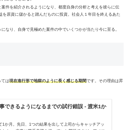
と案件を紹介されるようになり、都度自身の分析と考えを彼らに伝
収益を原資に儲かると踏んだものに投資。社会人１年目を終えるあた
うになり、自身で見極めた案件の中でいくつかが当たり今に至る。
っては
現在進行形で地獄のように長く感じる期間
です。その理由は昇
事できるようになるまでの試行錯誤 - 渡米1か
て1か月。先日、1つの結果を出して上司からキャッチアッ