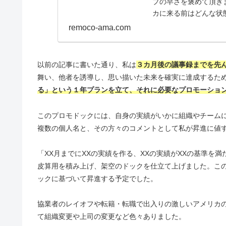
プの早さを褒めて頂き
カに来る前はどんな状
す。様々な学習法や学..
remoco-ama.com
以前の記事に書いた通り、私は
３カ月後の議事録までを先
舞い、他者を誘導し、思い描いた未来を確実に達成するた
る」という１年プランを立て、それに必要なプロモーショ
このプロモドックには、自身の実績がいかに組織やチーム
複数の個人名と、その方々のコメントとして私が昇進に値
「XX月までにXXの実績を作る、XXの実績がXXの基準を
皮算用を積み上げ、架空のドックを仕立て上げました。こ
ックに基づいて昇進する予定でした。
協業者のレイオフや転籍・転職で出入りの激しいアメリカ
て組織変更や上司の変更など色々ありました。