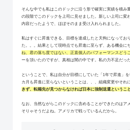
そんな中でも私はこのドックに沿う形で確実に実績を積み重ね
の段階でこのドックを上司に見せました。新しい上司に変
内容だったようで、ほぼそのまま受け入れられました。
私はすぐに昇進できる、目標を達成したと天狗になってお
た。。。結果として現時点でも昇進に至らず、ある機会に
ね、君の落ち度ではない、正直個人のパフォーマンスどう
ーを頂いたのですが、真相は闇の中です。私の力不足だっ
ということで、私は自分が目標にしていた「1年で昇進」を
カ月も昇進に至らないということは、、、組織変更やそれ
きず、転籍先が見つからなければ日本に強制送還というこ
なお、当然ながらこのドックに含めることができたのはア
そりゃそうだよね。アメリカで戦っているんだから。