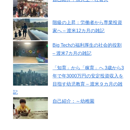
階級の上昇：労働者から専業投資
家へ – 渡米12カ月の雑記
Big Techの福利厚生の社会的役割
– 渡米7カ月の雑記
「知育」から「稼育」へ 3歳から3
年で年3000万円の安定投資収入を
目指す幼児教育 – 渡米９カ月の雑
記
自己紹介：～幼稚園