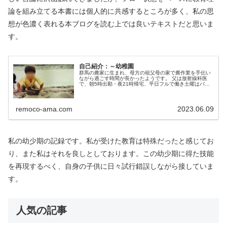
論を組み立てる本書には個人的に共感するところが多く、私の思
想が色濃く表れる本ブログを読む上では良いテキストだと思いま
す。
自己紹介：～幼稚園
群馬の農家に生まれ、母方の祖父母の家で農作業を手伝い
ながら過ごす時間が長かったようです。 父は放射線科医
で、朝5時出勤・夜21時帰宅、平日フルで働き土曜はバイ
ト、週1くらいで当直、学会関係で国内・海外出張も多
く、平日は殆ど一緒に過ごした記憶...
remoco-ama.com
2023.06.09
私の幼少期の記録です。私が受けた教育は特殊だったと感じてお
り、また私はそれを良しとしております。この幼少期に得た技能
を再現するべく、自身の子供に日々試行錯誤しながら接していま
す。
人気の記事