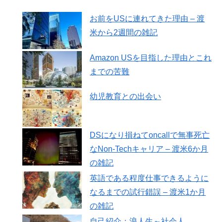
お前をUSに連れてきた理由 – 渡
米から2週間の雑記
Amazon USを目指した理由とこれ
までの苦難
幼児教育との出会い
DSになり損ねてoncallで無事死亡
なNon-Techキャリア – 渡米6か月
の雑記
英語である程度仕事できるように
なるまでの試行錯誤 – 渡米1か月
の雑記
自己紹介：浪人生～社会人