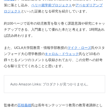
策に落とし込み、
ペリー就学前プロジェクト
や
アベセダリアンプ
ロジェクト
といった証拠となる研究を紹介しています。
約100ページで近年の幼児教育を取り巻く課題意識や研究にキャッ
チアップできる、入門書として優れた本だと考えます。1時間あれ
ば読み終わります。
また、UCLA大学院教育・情報学部教授の
マイク・ローズ
氏やスタ
ンフォード大心理学教授の
キャロル・ドウェック
氏など10名の
錚々たるメンツのコメントも収録されており、この分野への好奇
心を駆り立ててくれることと思います。
監修者の
百枝義雄
氏は長年モンテッソーリ教育の教育者講師とし