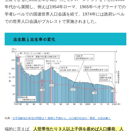
年代から展開し、例えば1954年ローマ、1965年ベオグラードでの
学者レベルでの国連世界人口会議を経て、1974年には政府レベル
での世界人口会議がブカレストで実施されました。
出典：
少子高齢化の本当の問題は？ 推移と予測から、人口減少社会の「構造」を読み解く
端的に言えば、
人世帯当たり３人以上子供を産めば人口爆発、人