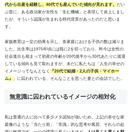
代から出産を経験し、40代でも産んでいた傾向が見れます。
だい
ぶ昔に、ある政治家が女性を「生む機械」と表現して炎上しまし
たが、そういう認識が生まれる時代背景があったのだと思いま
す。
家族教育は一定の効果を示し、各家庭における子供の数は減りま
した。出生率は1975年頃には既に2を切っており、昨今は女性の
社会進出も相まって初産の年齢が20代後半から30代あたりに後退
している傾向も見て取れますが、未だに私たちは「人生の幸せの
イメージってなんとなく
『20代で結婚・2人の子供・マイホー
ム』
」に囚われている、そんなことを思った妻との会話でした。
無意識に囚われているイメージの相対化
私は普通の人に比べて多少メタ認知が強いため、上記の幸せな家
庭像のような「当たり前」「常識」的な思考や風習、それらの起
源に敏感です。一つの環境に長くいるほど、
人は良くも悪くも順