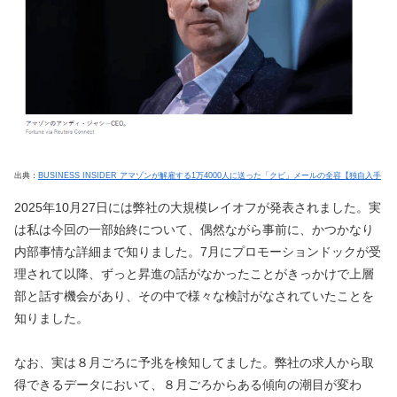
出典：
BUSINESS INSIDER アマゾンが解雇する1万4000人に送った「クビ」メールの全容【独自入手
2025年10月27日には弊社の大規模レイオフが発表されました。実
は私は今回の一部始終について、偶然ながら事前に、かつかなり
内部事情な詳細まで知りました。7月にプロモーションドックが受
理されて以降、ずっと昇進の話がなかったことがきっかけで上層
部と話す機会があり、その中で様々な検討がなされていたことを
知りました。
なお、実は８月ごろに予兆を検知してました。弊社の求人から取
得できるデータにおいて、８月ごろからある傾向の潮目が変わ