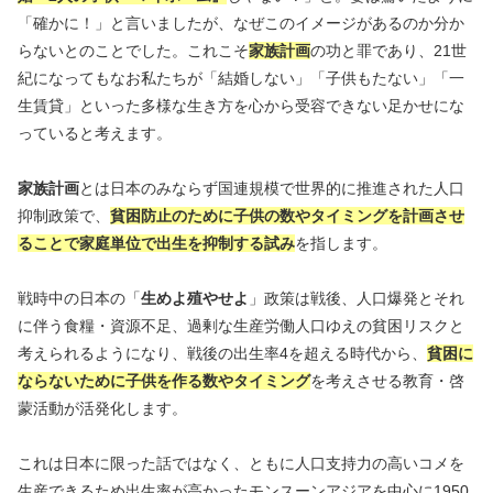
「確かに！」と言いましたが、なぜこのイメージがあるのか分か
らないとのことでした。これこそ
家族計画
の功と罪であり、21世
紀になってもなお私たちが「結婚しない」「子供もたない」「一
生賃貸」といった多様な生き方を心から受容できない足かせにな
っていると考えます。
家族計画
とは日本のみならず国連規模で世界的に推進された人口
抑制政策で、
貧困防止のために子供の数やタイミングを計画させ
ることで家庭単位で出生を抑制する試み
を指します。
戦時中の日本の「
生めよ殖やせよ
」政策は戦後、人口爆発とそれ
に伴う食糧・資源不足、過剰な生産労働人口ゆえの貧困リスクと
考えられるようになり、戦後の出生率4を超える時代から、
貧困に
ならないために子供を作る数やタイミング
を考えさせる教育・啓
蒙活動が活発化します。
これは日本に限った話ではなく、ともに人口支持力の高いコメを
生産できるため出生率が高かったモンスーンアジアを中心に1950