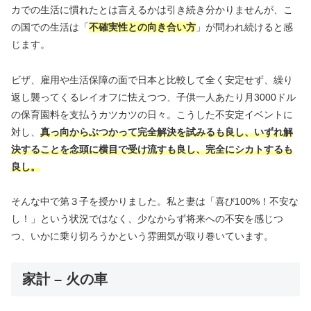
カでの生活に慣れたとは言えるかは引き続き分かりませんが、こ
の国での生活は「
不確実性との向き合い方
」が問われ続けると感
じます。
ビザ、雇用や生活保障の面で日本と比較して全く安定せず、繰り
返し襲ってくるレイオフに怯えつつ、子供一人あたり月3000ドル
の保育園料を支払うカツカツの日々。こうした不安定イベントに
対し、
真っ向からぶつかって完全解決を試みるも良し、いずれ解
決することを念頭に横目で受け流すも良し、完全にシカトするも
良し。
そんな中で第３子を授かりました。私と妻は「喜び100%！不安な
し！」という状況ではなく、少なからず将来への不安を感じつ
つ、いかに乗り切ろうかという雰囲気が取り巻いています。
家計 – 火の車