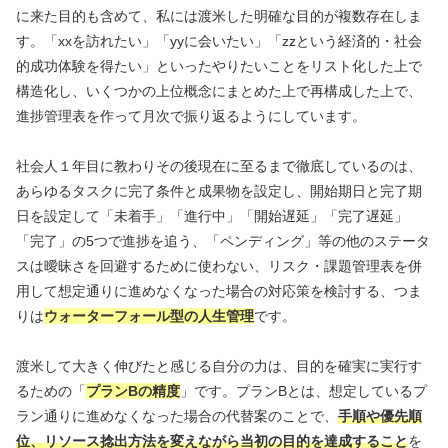
に来た目的も含めて、私には渡米した明確な目的が複数存在しま
す。「xxを訪れたい」「yyに会いたい」「zzという経済的・社会
的成功体験を得たい」といったやりたいことをリスト化した上で
構造化し、いくつかの上位概念にまとめた上で再構成した上で、
進捗管理表を作って月次で振り返るようにしています。
社会人１年目に教わりその後現在に至るまで徹底しているのは、
あらゆるタスクに完了条件と成果物を設定し、開始期日と完了期
日を設定して「未着手」「進行中」「開始遅延」「完了遅延」
「完了」の5つで進捗を追う、「ペンディング」等の他のステータ
スは曖昧さを回避するために使わない、リスク・課題管理表を併
用して想定通りに進めなくなった場合の対応策を検討する、つま
りは
ウォーターフォール型の人生管理
です。
渡米して大きく伸びたと感じる自分の力は、目的を確実に実行す
るための「
プランBの精度
」です。プランBとは、想定しているプ
ラン通りに進めなくなった場合の代替案のことで、
手順や優先順
位、リソース捻出方法を変えながら当初の目的を達成すること
を