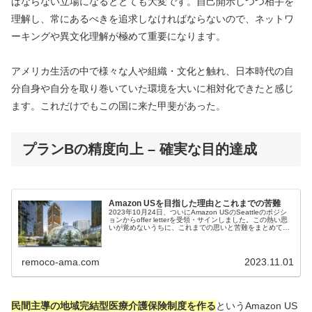
ばならない立場になるととても大変です。自己開示しつつ相手を
理解し、常にあるべきを追求しなければならないので、ネットワ
ーキングや異文化理解が極めて重要になります。
アメリカ生活の中で様々な人や組織・文化と触れ、日本時代の自
分自身や自分を取り巻いていた環境を大いに相対化できたと感じ
ます。これだけでもこの国に来た甲斐があった。
プランBの精度向上 – 確実な目的達成
Amazon USを目指した理由とこれまでの苦難
2023年10月24日、ついにAmazon USのSeattleのポジシ
ョンからoffer letterを受領・サインしました。この熱い思
いが覚めないうちに、これまでの思いと苦難をまとめてお
きます。 GAFAM やBig Techに属するエ...
remoco-ama.com
2023.11.01
民間主導の地域完結型医療介護保険制度を作る
というAmazon US