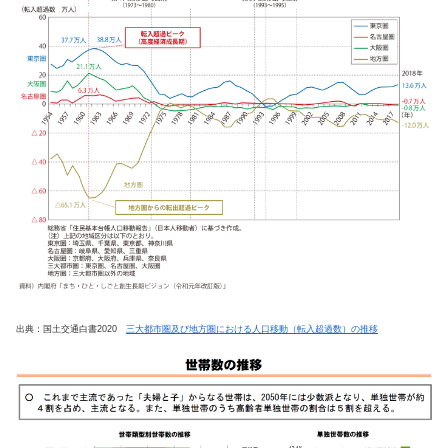
出典：国土交通白書2020
三大都市圏及び地方圏における人口移動（転入超過数）の推移