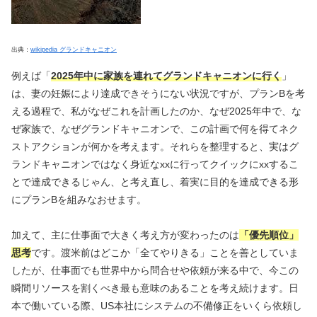
出典：
wikipedia グランドキャニオン
例えば「
2025年中に家族を連れてグランドキャニオンに行く
」
は、妻の妊娠により達成できそうにない状況ですが、プランBを考
える過程で、私がなぜこれを計画したのか、なぜ2025年中で、な
ぜ家族で、なぜグランドキャニオンで、この計画で何を得てネク
ストアクションが何かを考えます。それらを整理すると、実はグ
ランドキャニオンではなく身近なxxに行ってクイックにxxするこ
とで達成できるじゃん、と考え直し、着実に目的を達成できる形
にプランBを組みなおせます。
加えて、主に仕事面で大きく考え方が変わったのは
「優先順位」
思考
です。渡米前はどこか「全てやりきる」ことを善としていま
したが、仕事面でも世界中から問合せや依頼が来る中で、今この
瞬間リソースを割くべき最も意味のあることを考え続けます。日
本で働いている際、US本社にシステムの不備修正をいくら依頼し