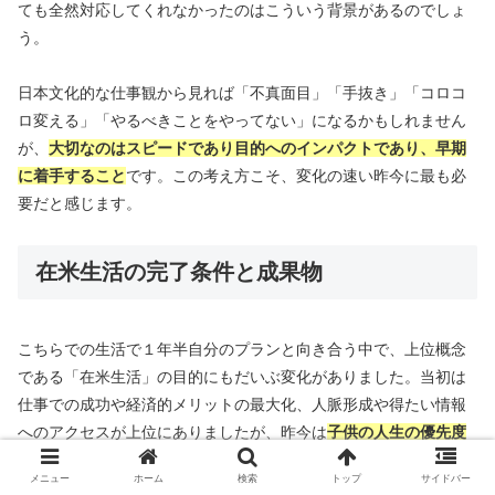
ても全然対応してくれなかったのはこういう背景があるのでしょ
う。
日本文化的な仕事観から見れば「不真面目」「手抜き」「コロコ
ロ変える」「やるべきことをやってない」になるかもしれません
が、
大切なのはスピードであり目的へのインパクトであり、早期
に着手すること
です。この考え方こそ、変化の速い昨今に最も必
要だと感じます。
在米生活の完了条件と成果物
こちらでの生活で１年半自分のプランと向き合う中で、上位概念
である「在米生活」の目的にもだいぶ変化がありました。当初は
仕事での成功や経済的メリットの最大化、人脈形成や得たい情報
へのアクセスが上位にありましたが、昨今は
子供の人生の優先度
が上がりました。
メニュー
ホーム
検索
トップ
サイドバー