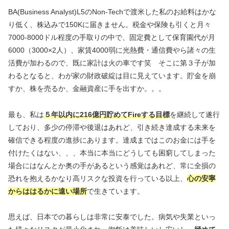
BA(Business Analyst)L5のNon-Techで渡米した私のお給料はかな
り低く、株込みで150Kに届きません。税金や保険も引くと月々
7000-8000ドル程度の手取りの中で、固定費として保育園代が月
6000（3000×2人）、家賃4000弱に光熱費・通信費やら諸々の生
活費が加わるので、既に家計は火の車です笑 そこに第３子が加
わるとなると、わが家の財政破綻は目に見えています。貯金を崩
すか、株を売るか、金融資産に手を出すか。。。
最も、私は
５年以内に216億円貯めてFireする目標
を継続して遂行
しており、多少の停滞や後退はあれど、引き続き達成する未来を
確信できる程度の進捗にあります。達成まではこのお金には手を
付けたくはない、、、本当に本当にどうしても困窮してしまった
場合にはなんとか奥の手があるという感覚はあれど、常に全損の
恐れを抱えるかなり高リスクな投資を行っている以上、
心の安寧
からははるかに遠い場所
で生きています。
思えば、日本での暮らしは非常に安泰でした。病気や失業といっ