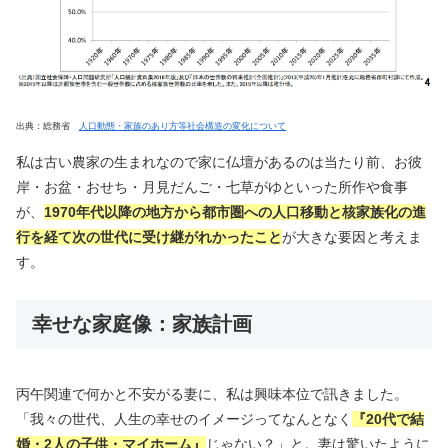
出典：総務省
人口動態・家族のあり方等社会構造の変化について
私は古い農家の生まれなので家に仏壇があるのは当たり前、お彼
岸・お盆・おせち・月見だんご・七草がゆといった所作や食事
が、
1970年代以降の地方から都市圏への人口移動と核家族化の進
行を経て次の世代に受け継がれかったこと
が大きな要因と考えま
す。
幸せな家庭像：家族計画
丙午関連で何かと不安がる妻に、私は興味本位で訊きました。
「我々の世代、人生の幸せのイメージってなんとなく
『20代で結
婚・2人の子供・マイホーム』
じゃない？」と。妻は驚いたように