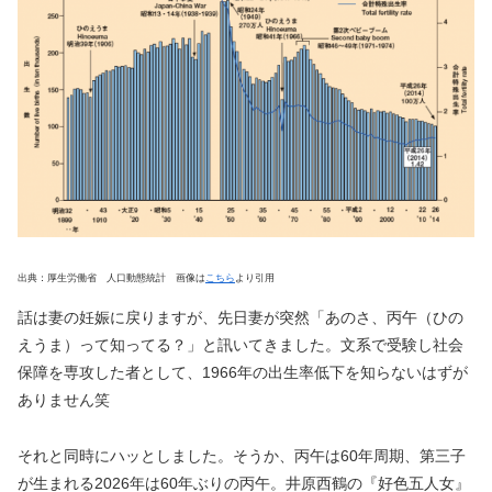
出典：厚生労働省 人口動態統計 画像は
こちら
より引用
話は妻の妊娠に戻りますが、先日妻が突然「あのさ、丙午（ひの
えうま）って知ってる？」と訊いてきました。文系で受験し社会
保障を専攻した者として、1966年の出生率低下を知らないはずが
ありません笑
それと同時にハッとしました。そうか、丙午は60年周期、第三子
が生まれる2026年は60年ぶりの丙午。井原西鶴の『好色五人女』