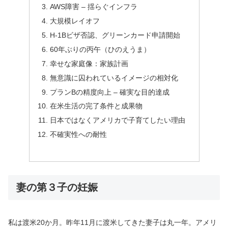
AWS障害 – 揺らぐインフラ
大規模レイオフ
H-1Bビザ否認、グリーンカード申請開始
60年ぶりの丙午（ひのえうま）
幸せな家庭像：家族計画
無意識に囚われているイメージの相対化
プランBの精度向上 – 確実な目的達成
在米生活の完了条件と成果物
日本ではなくアメリカで子育てしたい理由
不確実性への耐性
妻の第３子の妊娠
私は渡米20か月。昨年11月に渡米してきた妻子は丸一年。アメリ