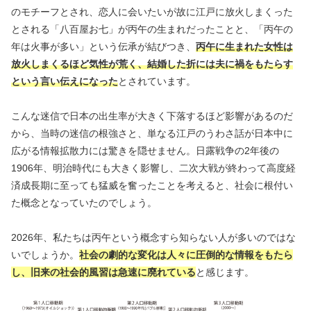
のモチーフとされ、恋人に会いたいが故に江戸に放火しまくった
とされる「八百屋お七」が丙午の生まれだったことと、「丙午の
年は火事が多い」という伝承が結びつき、
丙午に生まれた女性は
放火しまくるほど気性が荒く、結婚した折には夫に禍をもたらす
という言い伝えになった
とされています。
こんな迷信で日本の出生率が大きく下落するほど影響があるのだ
から、当時の迷信の根強さと、単なる江戸のうわさ話が日本中に
広がる情報拡散力には驚きを隠せません。日露戦争の2年後の
1906年、明治時代にも大きく影響し、二次大戦が終わって高度経
済成長期に至っても猛威を奮ったことを考えると、社会に根付い
た概念となっていたのでしょう。
2026年、私たちは丙午という概念すら知らない人が多いのではな
いでしょうか。
社会の劇的な変化は人々に圧倒的な情報をもたら
し、旧来の社会的風習は急速に廃れている
と感じます。