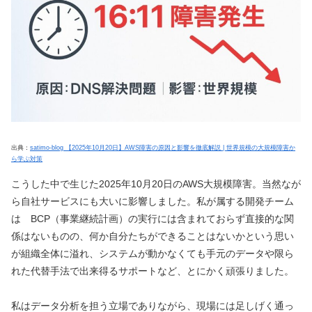
出典：
satimo-blog 【2025年10月20日】AWS障害の原因と影響を徹底解説 | 世界規模の大規模障害か
ら学ぶ対策
こうした中で生じた2025年10月20日のAWS大規模障害。当然なが
ら自社サービスにも大いに影響しました。私が属する開発チーム
は BCP（事業継続計画）の実行には含まれておらず直接的な関
係はないものの、何か自分たちができることはないかという思い
が組織全体に溢れ、システムが動かなくても手元のデータや限ら
れた代替手法で出来得るサポートなど、とにかく頑張りました。
私はデータ分析を担う立場でありながら、現場には足しげく通っ