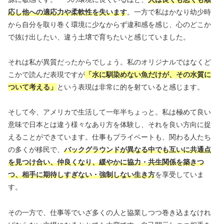
応し他への適応力や柔軟性を失います
。一方で私はかなり幼少時
から自分を取り巻く環境に少なからず違和感を感じ、心のどこか
で抜け出したい、違う土壌で育ちたいと感じていました。
それは私が異質だったからでしょう。私のオリジナルではなくど
こかで読んだ表現ですが
「水に馴染めない魚だけが、その水質に
ついて考える」
という表現は非常に的を射ていると感じます。
そして今、アメリカで生活して一年半ちょっと。私は極めて良い
意味で日本とは違う様々なあり方を体験し、それを良い方向に捉
えることができています。仕事もプライベートも、関わる人たち
の多くが移民で、
バックグラウンドが異なる中でも互いに共通点
を見つけ合い、仲良くなり、緩やかに協力・共生関係を築きつ
つ、相手に期待しすぎない・強制しない生き方
を享受していま
す。
その一方で、仕事等でいざ多くの人と協業しつつ巻き込まなけれ