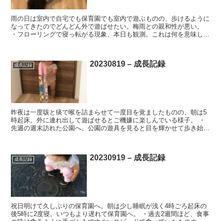
雨の日は室内で自宅でも保育園でも室内で遊ぶものの、歩けるように
なってきたのでどんどん外で遊ばせたい。梅雨との親和性が悪い。
・フローリングで寝っ転がる現象、本日も観測。これは何を意味して
るんだろうか。単に冷たいのか、眠いのか、あるいは。。。...
20230819 – 成長記録
成長記録
昨夜は一度咳と痰で喉を詰まらせて一度目を覚ましたものの、朝は5
時起床。外に連れ出して遊ばせるとご機嫌に楽しんでいる様子。 ・
先週の週末訪れた公園へ。公園の遊具を見ると目を輝かせて歩き始め
るも、途中で近くを犬の散歩の方々が通りかかったことで動...
20230919 – 成長記録
成長記録
祝日明けて久しぶりの保育園へ。朝は少し睡眠が浅く4時ごろ起床の
後5時に2度寝。いつもより遅れて保育園へ。 ・過去2週間ほど、食事