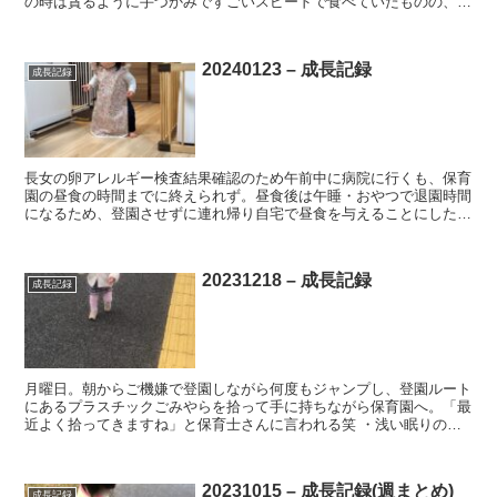
の時は貪るように手づかみですごいスピードで食べていたものの、今
朝は少しペースが落ち、白米も単品では手を伸ばさなく...
20240123 – 成長記録
成長記録
長女の卵アレルギー検査結果確認のため午前中に病院に行くも、保育
園の昼食の時間までに終えられず。昼食後は午睡・おやつで退園時間
になるため、登園させずに連れ帰り自宅で昼食を与えることにした。
・検査結果は良好。アレルギーの強さを示す各種指標は低...
20231218 – 成長記録
成長記録
月曜日。朝からご機嫌で登園しながら何度もジャンプし、登園ルート
にあるプラスチックごみやらを拾って手に持ちながら保育園へ。「最
近よく拾ってきますね」と保育士さんに言われる笑 ・浅い眠りの状
態でずっと睡眠状態だった次女が、徐々に起きてる時間と寝...
20231015 – 成長記録(週まとめ)
成長記録