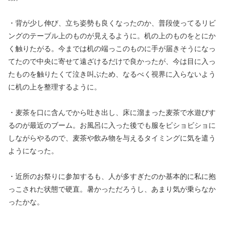
・背が少し伸び、立ち姿勢も良くなったのか、普段使ってるリビ
ングのテーブル上のものが見えるように。机の上のものをとにか
く触りたがる。今までは机の端っこのものに手が届きそうになっ
てたので中央に寄せて遠ざけるだけで良かったが、今は目に入っ
たものを触りたくて泣き叫ぶため、なるべく視界に入らないよう
に机の上を整理するように。
・麦茶を口に含んでから吐き出し、床に溜まった麦茶で水遊びす
るのが最近のブーム。お風呂に入った後でも服をビショビショに
しながらやるので、麦茶や飲み物を与えるタイミングに気を遣う
ようになった。
・近所のお祭りに参加するも、人が多すぎたのか基本的に私に抱
っこされた状態で硬直。暑かっただろうし、あまり気が乗らなか
ったかな。