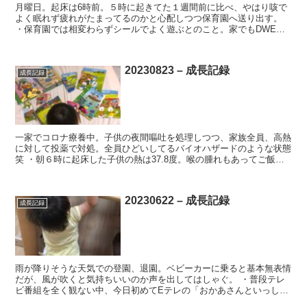
月曜日。起床は6時前。５時に起きてた１週間前に比べ、やはり咳で
よく眠れず疲れがたまってるのかと心配しつつ保育園へ送り出す。
・保育園では相変わらずシールでよく遊ぶとのこと。家でもDWEの
シール教材で狂ったように遊んでおり、特に何かを張り付け...
20230823 – 成長記録
成長記録
一家でコロナ療養中。子供の夜間嘔吐を処理しつつ、家族全員、高熱
に対して投薬で対処。全員ひどいしてるバイオハザードのような状態
笑 ・朝６時に起床した子供の熱は37.8度。喉の腫れもあってご飯を
食べたがらず、仕方がないので白桃ゼリーを与えると大...
20230622 – 成長記録
成長記録
雨が降りそうな天気での登園、退園。ベビーカーに乗ると基本無表情
だが、風が吹くと気持ちいいのか声を出してはしゃぐ。 ・普段テレ
ビ番組を全く観ない中、今日初めてEテレの「おかあさんといっし
ょ」「いないいないばあ」を観せた。時間にして5分ほど、静...