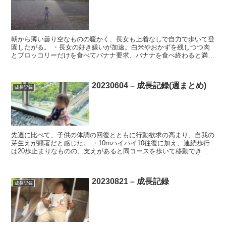
朝から薄い曇り空なものの暖かく、長女も上着なしで自力で歩いて登
園したがる。 ・長女の好き嫌いが加速。白米やおかずを残しつつ肉
とブロッコリーだけを食べてバナナ要求、バナナを食べ終わると満足
げにごちそうさまして朝食を終わらせる。bebefinn...
20230604 – 成長記録(週まとめ)
成長記録
先週に比べて、子供の体調の回復とともに行動欲求の高まり、自我の
芽生えが顕著だと感じた。 ・10mハイハイ10往復に加え、連続歩行
は20歩止まりなものの、支えがあると同コースを歩いて移動できる
ようになった。 ・ソファーを自力でよじ登り、降りる...
20230821 – 成長記録
成長記録