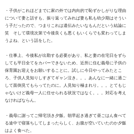
・子供がこれほどまでに家の外では内向的で恥ずかしがりな理由
について妻と話すも、振り返ってみれば妻も私も幼少期はそうい
う子だったので、つまりこれは遺伝みたいなもんだという結論に
笑 そして環境次第で今後良くも悪くもいくらでも変わってしま
うよね、という話をした。
・仕事上、今後私が出勤する必要があり、私と妻の在宅日をずら
しても平日全てをカバーできないため、近所に住む義母に子供の
保育園お迎えをお願いすることに。試しに今日やってみたとこ
ろ、子供人見知りしすぎてギャン泣き。。。あんなに一緒に過ご
して面倒見てもらってたのに。人見知り極まれり。。。とてもじ
ゃないけど義母一人に任せられる状況ではなく。。。対応を考え
なければならん。
・義母に謝ってご帰宅頂き夕飯。朝早起き過ぎて昼ごはん食べて
る途中で寝落ちしてしまったらしく、お腹が空いていたのか夕飯
はよく食べた。