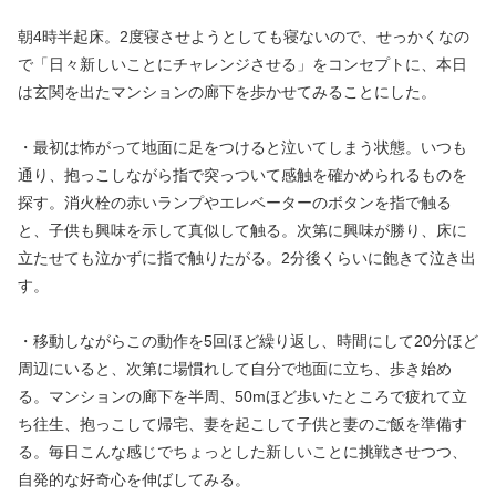
朝4時半起床。2度寝させようとしても寝ないので、せっかくなの
で「日々新しいことにチャレンジさせる」をコンセプトに、本日
は玄関を出たマンションの廊下を歩かせてみることにした。
・最初は怖がって地面に足をつけると泣いてしまう状態。いつも
通り、抱っこしながら指で突っついて感触を確かめられるものを
探す。消火栓の赤いランプやエレベーターのボタンを指で触る
と、子供も興味を示して真似して触る。次第に興味が勝り、床に
立たせても泣かずに指で触りたがる。2分後くらいに飽きて泣き出
す。
・移動しながらこの動作を5回ほど繰り返し、時間にして20分ほど
周辺にいると、次第に場慣れして自分で地面に立ち、歩き始め
る。マンションの廊下を半周、50mほど歩いたところで疲れて立
ち往生、抱っこして帰宅、妻を起こして子供と妻のご飯を準備す
る。毎日こんな感じでちょっとした新しいことに挑戦させつつ、
自発的な好奇心を伸ばしてみる。