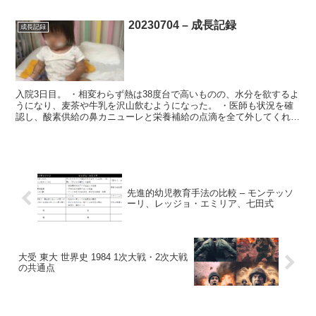
20230704 – 成長記録
成長記録
入院3日目。 ・相変わらず熱は38度台で高いものの、水分を欲するよ
うになり、麦茶や牛乳を沢山飲むようになった。 ・医師も状況を確
認し、酸素供給の鼻カニューレと栄養補給の点滴を全て外してくれ
た。回復期にあるため、早く外して早く日常生活に戻した...
先進的幼児教育手法の比較 – モンテッソ
ーリ、レッジョ・エミリア、七田式
大受 東大 世界史 1984 1次大戦・2次大戦
の共通点