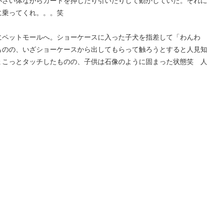
小さい体ながらカートを押したり引いたりして動かしていた。それに
に乗ってくれ。。。笑
にペットモールへ。ショーケースに入った子犬を指差して「わんわ
ものの、いざショーケースから出してもらって触ろうとすると人見知
ょこっとタッチしたものの、子供は石像のように固まった状態笑 人