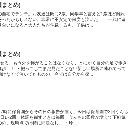
(週まとめ)
の自宅でランチ。お友達は既に2歳、同学年と言えど1歳ほど離れ
惑ったかもしれない。非常に不安定で何度も泣いた。 ・一緒に遊
合いになると大人たちが仲裁するも、子供は...
(週まとめ)
かせる。もう外を怖がることはなくなり、とにかく自分の足で歩き
進歩…！ ・抱っこしてまだ見たことない新しい場所に連れてって
けなくて泣いてたものの、今では自分から探...
17時に保育園からその日の報告が届く。今日は保育園で3回うんち
日1~2回、体調を崩すときは毎回、うんちの回数が増えて下痢気
の、現時点では特に問題なし。 ・珍...