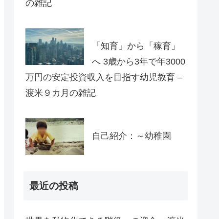
の雑記
「知育」から「稼育」
へ 3歳から3年で年3000
万円の安定投資収入を目指す幼児教育 –
渡米９カ月の雑記
自己紹介：～幼稚園
最近の投稿