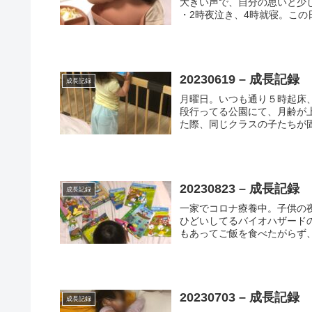
大きい声で、自分の思いと少
・2時夜泣き、4時就寝。この
20230619 – 成長記録
成長記録
月曜日。いつも通り５時起床
段行ってる公園にて、月齢が
た際、同じクラスの子たちが固
20230823 – 成長記録
成長記録
一家でコロナ療養中。子供の
ひどいしてるバイオハザードの
もあってご飯を食べたがらず、
20230703 – 成長記録
成長記録