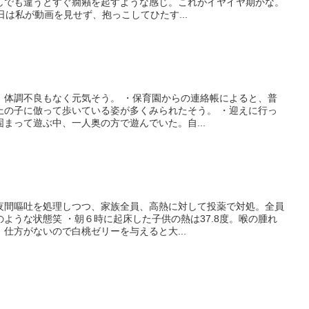
しでも違うとすぐ癇癪を起すような感じ。これがイヤイヤ期かな。
日は私が動画を見せず、抱っこしてひたす...
、体調不良もなく元気そう。 ・保育園からの連絡帳によると、普
上の子に倣って歩いている姿が多くみられたそう。 ・迎えに行っ
まって遊ぶ中、一人奥の方で遊んでいた。自...
夜間嘔吐を処理しつつ、家族全員、高熱に対して投薬で対処。全員
ような状態笑 ・朝６時に起床した子供の熱は37.8度。喉の腫れ
仕方がないので白桃ゼリーを与えると大...