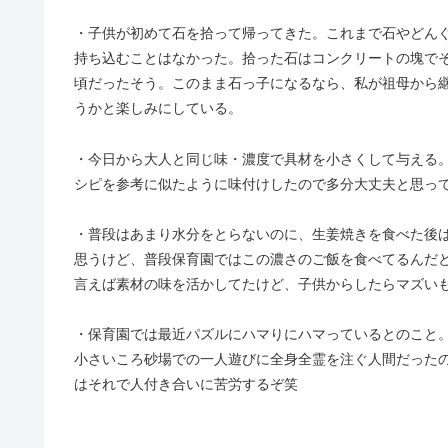
・子供が初めて石を拾って帰ってきた。これまで石やどん
持ち込むことはなかった。拾った石はコンクリートの塊で
頃だったそう。このまま石っ子になるなら、私が祖母から
うかと楽しみにしている。
・今日から大人と同じ味・濃度で具材を小さくして与える
シピを参考に似たように味付けしたので多分大丈夫と思っ
・普段はあまり水分をとらないのに、生姜焼きを食べた後
思うけど、普段保育園ではこの濃さのご飯を食べてるんだ
言えば素材の味を活かしてたけど、子供からしたらマズい
・保育園では最近パズルにハマりにハマっているとのこと
小さいころ砂場での一人遊びに全身全霊を注ぐ人間だった
はそれで人付き合いに苦労するぞ笑