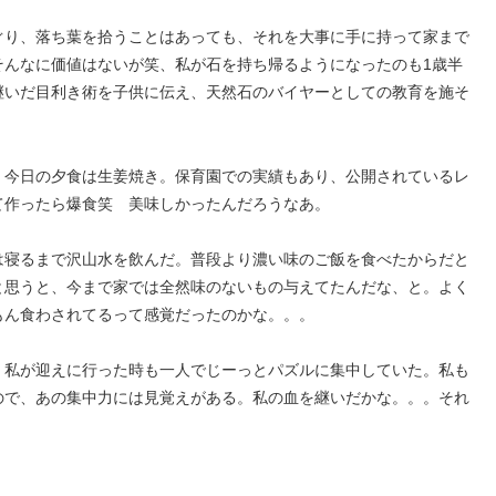
ぐり、落ち葉を拾うことはあっても、それを大事に手に持って家まで
そんなに価値はないが笑、私が石を持ち帰るようになったのも1歳半
継いだ目利き術を子供に伝え、天然石のバイヤーとしての教育を施そ
。今日の夕食は生姜焼き。保育園での実績もあり、公開されているレ
て作ったら爆食笑 美味しかったんだろうなあ。
は寝るまで沢山水を飲んだ。普段より濃い味のご飯を食べたからだと
と思うと、今まで家では全然味のないもの与えてたんだな、と。よく
もん食わされてるって感覚だったのかな。。。
。私が迎えに行った時も一人でじーっとパズルに集中していた。私も
ので、あの集中力には見覚えがある。私の血を継いだかな。。。それ