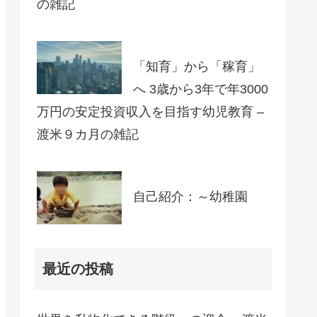
の雑記
「知育」から「稼育」
へ 3歳から3年で年3000
万円の安定投資収入を目指す幼児教育 –
渡米９カ月の雑記
自己紹介：～幼稚園
最近の投稿