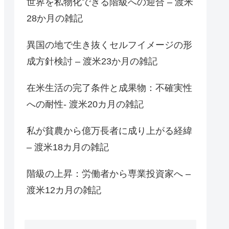
世界を私物化できる階級への迎合 – 渡米
28か月の雑記
異国の地で生き抜くセルフイメージの形
成方針検討 – 渡米23か月の雑記
在米生活の完了条件と成果物：不確実性
への耐性- 渡米20カ月の雑記
私が貧農から億万長者に成り上がる経緯
– 渡米18カ月の雑記
階級の上昇：労働者から専業投資家へ –
渡米12カ月の雑記