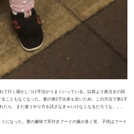
連れて行く寝かしつけ手法がうまくいっている。以前より夜泣きの回
ることもなくなった。妻の第2子出産も近いため、この方法で第1子
まれたら、また違うやり方を試さなきゃいけなくなるだろうな。。。
ようになった。妻の趣味で耳付きフードの服が多く笑、子供はフード