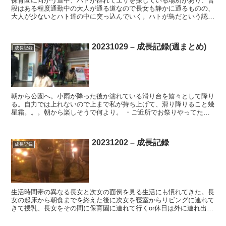
保育園に向かう道中、ハトが群れてエサを探している場所があり、普
段はある程度通勤中の大人が通る道なので長女も静かに通るものの、
大人が少ないとハト達の中に突っ込んでいく。ハトが鳥だという認識
もあり、ハトに近づきたい欲求もあるものの、ある程度の距...
20231029 – 成長記録(週まとめ)
成長記録
朝から公園へ。小雨が降った後か濡れている滑り台を嬉々として降り
る。自力では上れないので上まで私が持ち上げて、滑り降りること幾
星霜。。。朝から楽しそうで何より。 ・ご近所でお祭りやってたの
で参加しようとするも、ランチ前にぐっすりお休みに。仕方...
20231202 – 成長記録
成長記録
生活時間帯の異なる長女と次女の面倒を見る生活にも慣れてきた。長
女の起床から朝食までを終えた後に次女を寝室からリビングに連れて
きて授乳、長女をその間に保育園に連れて行くor休日は外に連れ出し
て遊ばせて体力を奪う。長女を午睡で寝かせている間に家...