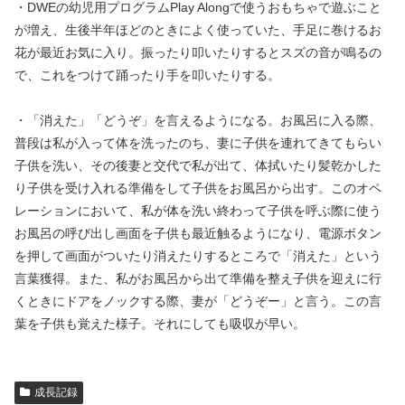
・DWEの幼児用プログラムPlay Alongで使うおもちゃで遊ぶこと
が増え、生後半年ほどのときによく使っていた、手足に巻けるお
花が最近お気に入り。振ったり叩いたりするとスズの音が鳴るの
で、これをつけて踊ったり手を叩いたりする。
・「消えた」「どうぞ」を言えるようになる。お風呂に入る際、
普段は私が入って体を洗ったのち、妻に子供を連れてきてもらい
子供を洗い、その後妻と交代で私が出て、体拭いたり髪乾かした
り子供を受け入れる準備をして子供をお風呂から出す。このオペ
レーションにおいて、私が体を洗い終わって子供を呼ぶ際に使う
お風呂の呼び出し画面を子供も最近触るようになり、電源ボタン
を押して画面がついたり消えたりするところで「消えた」という
言葉獲得。また、私がお風呂から出て準備を整え子供を迎えに行
くときにドアをノックする際、妻が「どうぞー」と言う。この言
葉を子供も覚えた様子。それにしても吸収が早い。
成長記録