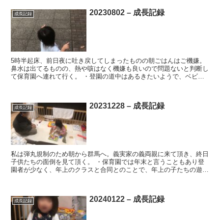
20230802 – 成長記録
成長記録
5時半起床、前日夜に吐き戻してしまったものの朝ごはんはご機嫌。
鼻水は出てるものの、熱や咳はなく機嫌も良いので問題ないと判断し
て保育園へ連れて行く。 ・登園の道中はあるきたいようで、ベビー
カーに乗せようとすると全力拒否。仕方なくベビーカー押し...
20231228 – 成長記録
成長記録
私は弾丸規制のため朝から群馬へ。義実家の義両親に来て頂き、終日
子供たちの面倒を見て頂く。 ・保育園では年末と言うこともあり登
園者が少なく、年上のクラスと合同とのことで、年上の子たちの遊び
方を見て沢山真似するようになってきたとのこと。バランス...
20240122 – 成長記録
成長記録