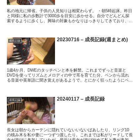
私の地元に帰省。子供の人見知りは相変わらず。 ・朝5時起床。昨日
と同様に私の歩数計で3000歩を目安に歩かせる。自分でどんどん探
索するように歩くし、興味の対象もかなりはっきりしてきており、指
差して訴えるので、こちらもその方向に動きやすい。 ...
20230716 – 成長記録(週まとめ)
成長記録
1歳4か月、DWEのタッチペンと本を解禁。これまでずっと音楽と
DVDを使ってリズムとメロディの中で耳を育てた分、ペンから流れ
る音楽や英単語に聞き覚えがあるようで、とにかく狂ったようにペン
でタッチしてた。 ・家の近くのショッピングモールにて、...
20240117 – 成長記録
成長記録
長女は朝からカーテンに隠れていないいないばあしたり、リング10
の積み木を私や妻に一つずつ渡したり。これまでは私がリードして長
女が遊びに参加していたが、最近は長女が遊び始めて私と妻が参加す