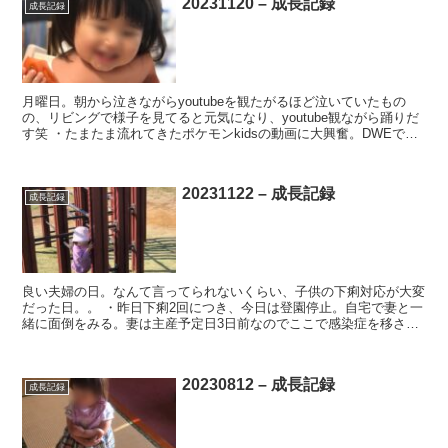
20231120 – 成長記録
成長記録
月曜日。朝から泣きながらyoutubeを観たがるほど泣いていたもの
の、リビングで様子を見てると元気になり、youtube観ながら踊りだ
す笑 ・たまたま流れてきたポケモンkidsの動画に大興奮。DWEでも
同じ曲があるけど、ポケモンの動画は積極...
20231122 – 成長記録
成長記録
良い夫婦の日。なんて言ってられないくらい、子供の下痢対応が大変
だった日。。 ・昨日下痢2回につき、今日は登園停止。自宅で妻と一
緒に面倒をみる。妻は主産予定日3日前なのでここで感染症を移され
るわけにはいかず、私がおむつ替えや汚れた服の洗浄を担...
20230812 – 成長記録
成長記録