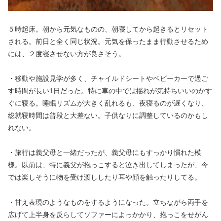
５時起床。朝から元気なものの、朝寝してから起きるとリセット
される。前日と全く同じ状況。元気を保ったまま行動させるため
には、２度寝させない方が良さそう。
・移動や施設見学が多く、チャイルドシートやベビーカーで過ご
す時間が長い1日だった。特に車の中では揺れが気持ちいいのかす
ぐに寝る。睡眠リズムが大きく乱れるも、夜寝るのが遅くなり、
総就寝時間は普段と大差ない。子供なりに調整しているのかもし
れない。
・旅行は義父母と一緒だったが、義父母にもすっかり慣れた模
様。以前は、特に義父が抱っこすると泣き出してしまったが、今
では楽しそうに物を受け渡ししたり耳や顔を触ったりしてる。
・甘え表現のようなものをするようになった。立ちながら両手を
広げて上半身を反らしてソファーによっかかり、抱っこをせがん