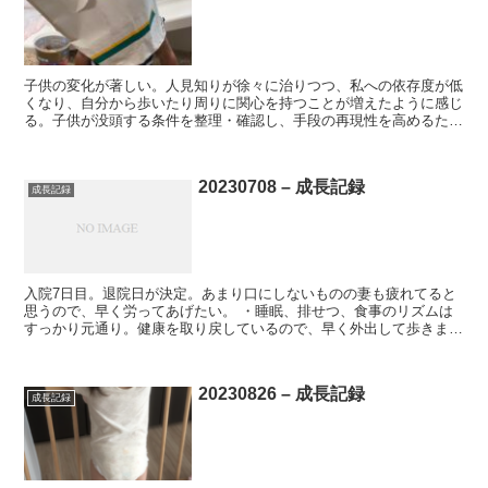
子供の変化が著しい。人見知りが徐々に治りつつ、私への依存度が低
くなり、自分から歩いたり周りに関心を持つことが増えたように感じ
る。子供が没頭する条件を整理・確認し、手段の再現性を高めるため
に駅前の商業施設へ。 ・例によって没頭。今回は100円...
20230708 – 成長記録
成長記録
入院7日目。退院日が決定。あまり口にしないものの妻も疲れてると
思うので、早く労ってあげたい。 ・睡眠、排せつ、食事のリズムは
すっかり元通り。健康を取り戻しているので、早く外出して歩きまわ
りたいはず。 ・病院食の味噌汁や肉野菜料理を少しずつ食...
20230826 – 成長記録
成長記録