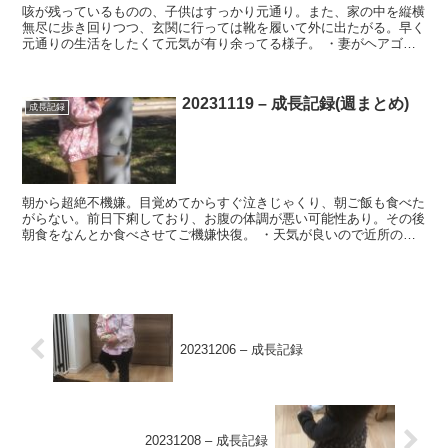
咳が残っているものの、子供はすっかり元通り。また、家の中を縦横
無尽に歩き回りつつ、玄関に行っては靴を履いて外に出たがる。早く
元通りの生活をしたくて元気が有り余ってる様子。 ・妻がヘアゴム
で髪を結んでみるも、邪魔なのか違和感があったのかすぐに...
20231119 – 成長記録(週まとめ)
成長記録
朝から超絶不機嫌。目覚めてからすぐ泣きじゃくり、朝ご飯も食べた
がらない。前日下痢しており、お腹の体調が悪い可能性あり。その後
朝食をなんとか食べさせてご機嫌快復。 ・天気が良いので近所の公
園でピクニックすることに。テントを張って外でランチ。拾...
20231206 – 成長記録
20231208 – 成長記録