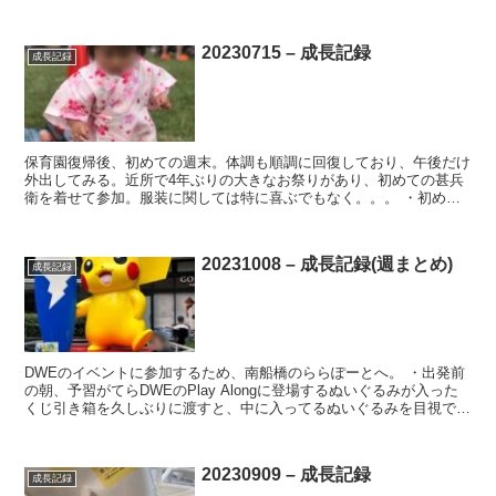
20230715 – 成長記録
成長記録
保育園復帰後、初めての週末。体調も順調に回復しており、午後だけ
外出してみる。近所で4年ぶりの大きなお祭りがあり、初めての甚兵
衛を着せて参加。服装に関しては特に喜ぶでもなく。。。 ・初め
て、家の玄関から出てマンションの共用スペースを歩かせた。...
20231008 – 成長記録(週まとめ)
成長記録
DWEのイベントに参加するため、南船橋のららぽーとへ。 ・出発前
の朝、予習がてらDWEのPlay Alongに登場するぬいぐるみが入った
くじ引き箱を久しぶりに渡すと、中に入ってるぬいぐるみを目視で引
いて遊んでた。特にイモムシとウサギの指おも...
20230909 – 成長記録
成長記録