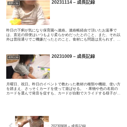
20231114 – 成長記録
成長記録
昨日の下痢が気になり保育園へ連絡。連絡帳経由で頂いたお返事で
は、直近の排便はいつもより柔らかめだったとのこと、また、それ以
外は普段通りでご機嫌だったとのこと。食材にも問題は見られず、引
き続き寒さ対策で様子見。 ・保育士さんからのフィードバッ...
20231009 – 成長記録
成長記録
月曜日、祝日。昨日のイベントで教わった教材の種類や機能、使い方
を踏まえ、さっそくカードを使って遊ばせる。 ・果物や色の名前の
カードを選んで発音を促すも、カードが自動でスライドする様子がい
たく楽しかったらしく、カードを手でぶっ飛ばしたり踏んだ...
20230908 – 成長記録