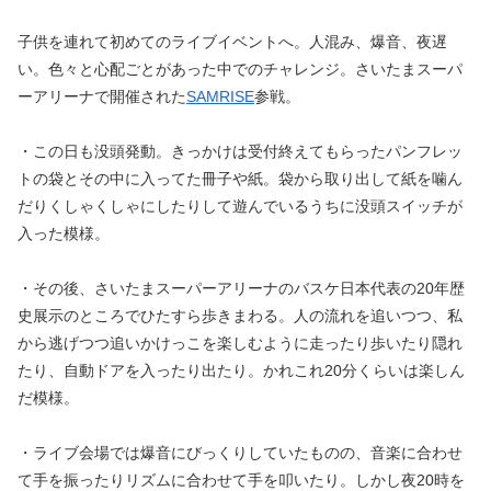
子供を連れて初めてのライブイベントへ。人混み、爆音、夜遅
い。色々と心配ごとがあった中でのチャレンジ。さいたまスーパ
ーアリーナで開催された
SAMRISE
参戦。
・この日も没頭発動。きっかけは受付終えてもらったパンフレッ
トの袋とその中に入ってた冊子や紙。袋から取り出して紙を噛ん
だりくしゃくしゃにしたりして遊んでいるうちに没頭スイッチが
入った模様。
・その後、さいたまスーパーアリーナのバスケ日本代表の20年歴
史展示のところでひたすら歩きまわる。人の流れを追いつつ、私
から逃げつつ追いかけっこを楽しむように走ったり歩いたり隠れ
たり、自動ドアを入ったり出たり。かれこれ20分くらいは楽しん
だ模様。
・ライブ会場では爆音にびっくりしていたものの、音楽に合わせ
て手を振ったりリズムに合わせて手を叩いたり。しかし夜20時を