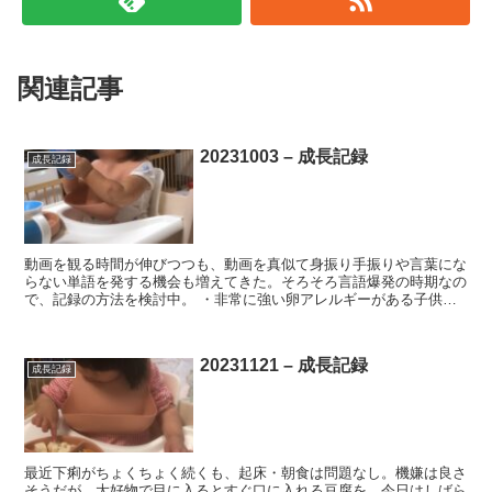
関連記事
20231003 – 成長記録
成長記録
動画を観る時間が伸びつつも、動画を真似て身振り手振りや言葉にな
らない単語を発する機会も増えてきた。そろそろ言語爆発の時期なの
で、記録の方法を検討中。 ・非常に強い卵アレルギーがある子供の
経口負荷試験の日程調整のため病院に行くも、採血でギャン...
20231121 – 成長記録
成長記録
最近下痢がちょくちょく続くも、起床・朝食は問題なし。機嫌は良さ
そうだが、大好物で目に入るとすぐ口に入れる豆腐を、今日はしばら