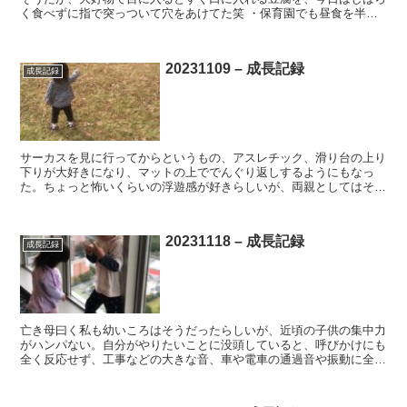
く食べずに指で突っついて穴をあけてた笑 ・保育園でも昼食を半分
ちょっとしか食べられなかった模様。やはり食事やおなかの...
20231109 – 成長記録
成長記録
サーカスを見に行ってからというもの、アスレチック、滑り台の上り
下りが大好きになり、マットの上ででんぐり返しするようにもなっ
た。ちょっと怖いくらいの浮遊感が好きらしいが、両親としてはそれ
は非常にヒヤヒヤする。。。笑 ・保育園に行く途中の公園に...
20231118 – 成長記録
成長記録
亡き母曰く私も幼いころはそうだったらしいが、近頃の子供の集中力
がハンパない。自分がやりたいことに没頭していると、呼びかけにも
全く反応せず、工事などの大きな音、車や電車の通過音や振動に全く
反応せず、淡々と絵本を読んだりブロックを積んだり。私と...