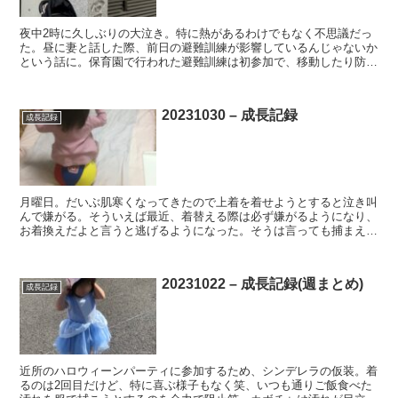
夜中2時に久しぶりの大泣き。特に熱があるわけでもなく不思議だっ
た。昼に妻と話した際、前日の避難訓練が影響しているんじゃないか
という話に。保育園で行われた避難訓練は初参加で、移動したり防災
頭巾かぶったりした中で終始大泣きだったとのこと。 妻を...
20231030 – 成長記録
成長記録
月曜日。だいぶ肌寒くなってきたので上着を着せようとすると泣き叫
んで嫌がる。そういえば最近、着替える際は必ず嫌がるようになり、
お着換えだよと言うと逃げるようになった。そうは言っても捕まえる
とキャッキャと喜ぶし、着替える際も服を片手脱がすと嫌が...
20231022 – 成長記録(週まとめ)
成長記録
近所のハロウィーンパーティに参加するため、シンデレラの仮装。着
るのは2回目だけど、特に喜ぶ様子もなく笑、いつも通りご飯食べた