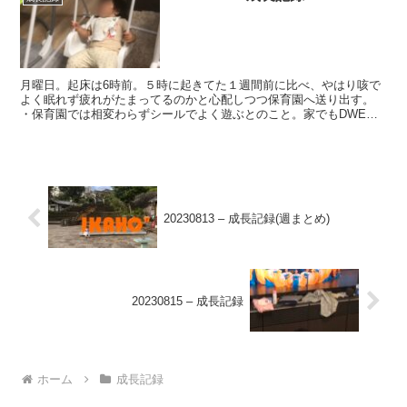
月曜日。起床は6時前。５時に起きてた１週間前に比べ、やはり咳で
よく眠れず疲れがたまってるのかと心配しつつ保育園へ送り出す。
・保育園では相変わらずシールでよく遊ぶとのこと。家でもDWEの
シール教材で狂ったように遊んでおり、特に何かを張り付け...
20230813 – 成長記録(週まとめ)
20230815 – 成長記録
ホーム
成長記録