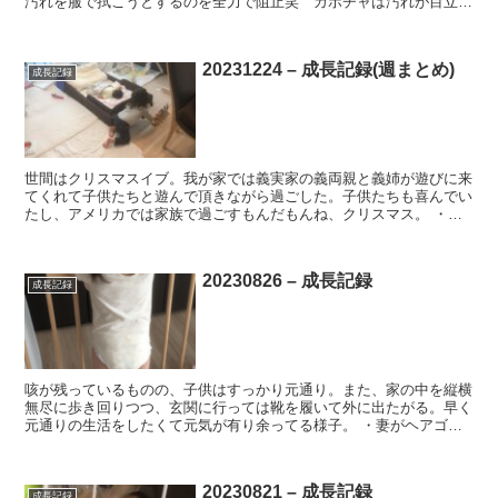
汚れを服で拭こうとするのを全力で阻止笑 カボチャは汚れが目立つ
し手洗いするのも面倒なのでやめてくれ。。。 ・7月の沖...
20231224 – 成長記録(週まとめ)
成長記録
世間はクリスマスイブ。我が家では義実家の義両親と義姉が遊びに来
てくれて子供たちと遊んで頂きながら過ごした。子供たちも喜んでい
たし、アメリカでは家族で過ごすもんだもんね、クリスマス。 ・食
後にバナナを要求するようになる笑 バナナの唄を覚え、「...
20230826 – 成長記録
成長記録
咳が残っているものの、子供はすっかり元通り。また、家の中を縦横
無尽に歩き回りつつ、玄関に行っては靴を履いて外に出たがる。早く
元通りの生活をしたくて元気が有り余ってる様子。 ・妻がヘアゴム
で髪を結んでみるも、邪魔なのか違和感があったのかすぐに...
20230821 – 成長記録
成長記録