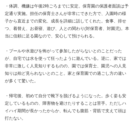
・体調、機嫌は午後2時ごろまでに安定。保育園の保護者面談は予
定通り実施。担任の保育士さんが非常にできた方で、入園時の様
子から直近までの変化、成長を詳細に話してくれた。食事、排せ
つ、着替え、お昼寝、遊び、人との関わり(対保育者、対園児)。本
当に信頼に足る園なので、安心して預けられる。
・プールや水遊びを怖がって参加したがらないとのことだった
が、自宅では水を使って狂ったように遊んでいる。逆に、家では
非常に激しく人見知りするものの、園では保育士、園児への人見
知りは殆ど見られないとのこと。家と保育園での過ごし方の違い
が多くて驚いた。
・帰宅後、初めて自分で靴下を脱げるようになった。歩く姿も安
定しているものの、障害物を避けたりすることは苦手。ただしハ
イハイ期間が長かったからか、転んでも腹筋・背筋で支えて頭は
打たない。