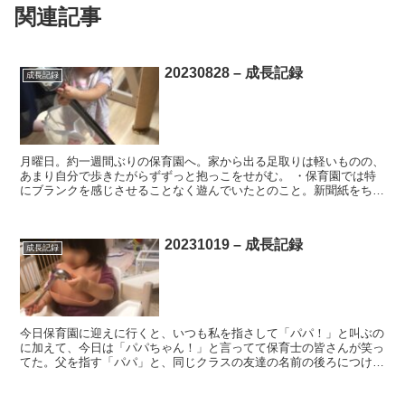
関連記事
20230828 – 成長記録
成長記録
月曜日。約一週間ぶりの保育園へ。家から出る足取りは軽いものの、
あまり自分で歩きたがらずずっと抱っこをせがむ。 ・保育園では特
にブランクを感じさせることなく遊んでいたとのこと。新聞紙をちぎ
って遊びつつ、たまに友達と一緒におままごとしてたとのこ...
20231019 – 成長記録
成長記録
今日保育園に迎えに行くと、いつも私を指さして「パパ！」と叫ぶの
に加えて、今日は「パパちゃん！」と言ってて保育士の皆さんが笑っ
てた。父を指す「パパ」と、同じクラスの友達の名前の後ろにつける
「ちゃん」を明確に区別して使っている。2語文のような言...