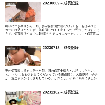
20230809 – 成長記録
成長記録
出張につき早朝から出勤。妻が保育園に連れて行くも、もはやベビー
カーには乗りたがらず、興味関心のまま止まったり逆走したりするそ
うで。保育園行くまでに1時間かかるようになった。。。 ・保育園で
は、新しい柔らか素材の積み木で遊んだそう。周りの子た...
20230713 – 成長記録
成長記録
妻が保育園に迎えに行った際、園の保育士様方とお話ししたとのこ
と。 ・いつも面倒を見てくださっている担任曰く、入院以降、子供
が「意思表示がはっきりしている」とのこと。イヤイヤ期にさしかか
る成長フェーズということを考慮しても、他の子に比べて、食...
20231102 – 成長記録
成長記録