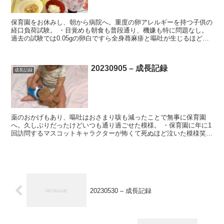
保育園をお休みし、朝から病院へ。重度の卵アレルギーを持つ子供の
経口負荷試験。 ・目覚めも朝食も普段通り、機嫌も特に問題なし。
過去の試験では0.05gの卵白ですら全身蕁麻疹と嘔吐が生じるほどの
卵アレルギー。その後、2日に1回程度を目安にアレル...
20230905 – 成長記録
成長記録
薬のおかげもあり、嘔吐はおさまり咳も減ったことで無事に保育園
へ。久しぶりだったけどいつも通り過ごせた模様。 ・保育園に年に1
回訪問するマスコットキャラクターが怖くて死ぬほど泣いた模様笑
他学年担当の保育士さんからも泣きっぷりが評判になりお迎...
20230530 – 成長記録