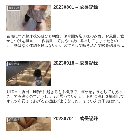
20230801 – 成長記録
成長記録
在宅につき起床後の遊びと朝食、保育園お迎え後の夕食、お風呂、寝
かしつけを担当。 ・保育園にておやつ後に嘔吐してしまったとのこ
と。熱はなく体調不良はないが、大泣きして咳き込んで喉を詰まらせ
た模様。 ・昨日より鼻水、今日は痰がからんでいる様子。...
20230918 – 成長記録
成長記録
月曜日・祝日。5時台に起きるも不機嫌で、寝かせようとしても抱っ
こしても泣くのでどうしようと思っていたが、おむつ漏れを観測して
オムツを変えてあげると機嫌がよくなった。そういえば子供はおむつ
状況で泣くんだよな。。。これまで人見知りでいつも泣いて...
20230701 – 成長記録
成長記録