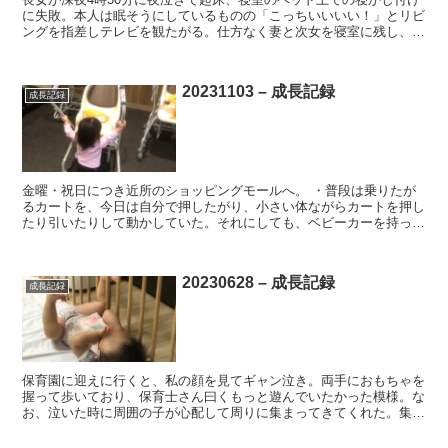
に失敗。本人は眠そうにしているものの「こっちいいいい！」とリビ
ングを指差しテレビを観たがる。仕方なく妻と次女を寝室に残し、掛
布団と枕を持って長女と一緒にリビングに移動。動画を見...
20231103 – 成長記録
成長記録
金曜・祝日につき近所のショッピングモールへ。 ・普段は乗りたが
るカートを、今日は自分で押したがり、小さい体ながらカートを押し
たり引いたりして動かしていた。それにしても、ベビーカーを持って
行ってるんだからベビーカーに乗ってくれ。。。笑 ・この...
20230628 – 成長記録
成長記録
保育園に迎えに行くと、私の顔を見てギャン泣き。両手におもちゃを
握って歩いており、保育士さん曰くもっと遊んでいたかった模様。な
お、泣いた時に周囲の子が心配して周りに集まってきてくれた。集団
に馴染めるようになってきたのかも。 ・最近ベビーカーに...