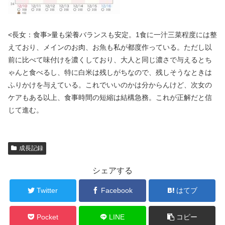
<長女：食事>量も栄養バランスも安定。1食に一汁三菜程度には整
えており、メインのお肉、お魚も私が都度作っている。ただし以
前に比べて味付けを濃くしており、大人と同じ濃さで与えるとち
ゃんと食べるし、特に白米は残しがちなので、残しそうなときは
ふりかけを与えている。これでいいのかは分からんけど、次女の
ケアもある以上、食事時間の短縮は結構急務。これが正解だと信
じて進む。
成長記録
シェアする
Twitter
Facebook
はてブ
Pocket
LINE
コピー