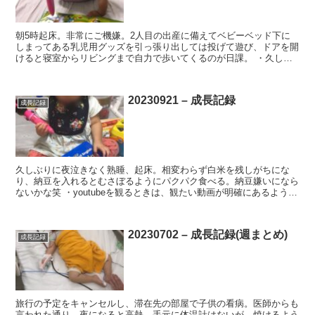
朝5時起床。非常にご機嫌。2人目の出産に備えてベビーベッド下に
しまってある乳児用グッズを引っ張り出しては投げて遊び、ドアを開
けると寝室からリビングまで自力で歩いてくるのが日課。 ・久しぶ
りにカツオだしで煮込んだ人参玉ねぎと生のまま刻んで冷凍...
20230921 – 成長記録
成長記録
久しぶりに夜泣きなく熟睡、起床。相変わらず白米を残しがちにな
り、納豆を入れるとむさぼるようにパクパク食べる。納豆嫌いになら
ないかな笑 ・youtubeを観るときは、観たい動画が明確にあるよう
で、電源をつけて流し始めても自分の好みじゃないと泣...
20230702 – 成長記録(週まとめ)
成長記録
旅行の予定をキャンセルし、滞在先の部屋で子供の看病。医師からも
言われた通り、夜になると高熱。手元に体温計はないが、焼けるよう