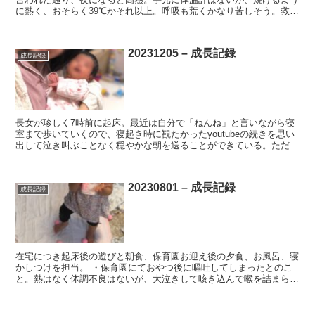
に熱く、おそらく39℃かそれ以上。呼吸も荒くかなり苦しそう。救急
車に頼るか真剣に考えるも、下記の判断基準を1つしか満...
20231205 – 成長記録
成長記録
長女が珍しく7時前に起床。最近は自分で「ねんね」と言いながら寝
室まで歩いていくので、寝起き時に観たかったyoutubeの続きを思い
出して泣き叫ぶことなく穏やかな朝を送ることができている。ただ、
朝食の食べ方が悪くなってきており、朝しっかり食べ...
20230801 – 成長記録
成長記録
在宅につき起床後の遊びと朝食、保育園お迎え後の夕食、お風呂、寝
かしつけを担当。 ・保育園にておやつ後に嘔吐してしまったとのこ
と。熱はなく体調不良はないが、大泣きして咳き込んで喉を詰まらせ
た模様。 ・昨日より鼻水、今日は痰がからんでいる様子。...