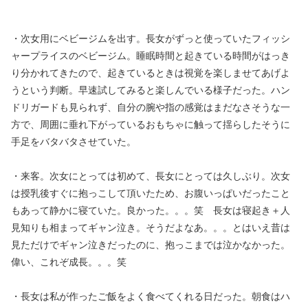
・次女用にベビージムを出す。長女がずっと使っていたフィッシ
ャープライスのベビージム。睡眠時間と起きている時間がはっき
り分かれてきたので、起きているときは視覚を楽しませてあげよ
うという判断。早速試してみると楽しんでいる様子だった。ハン
ドリガードも見られず、自分の腕や指の感覚はまだなさそうな一
方で、周囲に垂れ下がっているおもちゃに触って揺らしたそうに
手足をバタバタさせていた。
・来客。次女にとっては初めて、長女にとっては久しぶり。次女
は授乳後すぐに抱っこして頂いたため、お腹いっぱいだったこと
もあって静かに寝ていた。良かった。。。笑 長女は寝起き＋人
見知りも相まってギャン泣き。そうだよなあ。。。とはいえ昔は
見ただけでギャン泣きだったのに、抱っこまでは泣かなかった。
偉い、これぞ成長。。。笑
・長女は私が作ったご飯をよく食べてくれる日だった。朝食はハ