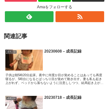
Amaをフォローする
関連記事
20230608 – 成長記録
成長記録
子供は朝5時20分起床。夜中に何度か目が覚めることはあっても再度
寝るが、5時台になるとばっちり目が覚めて動き出す。妻も私も起き
上がれず、ベッドから落ちないように注意ししつつ、結局起き上がる
のは5時40分頃。この20分間、有効活用したい。 ・...
20230718 – 成長記録
成長記録