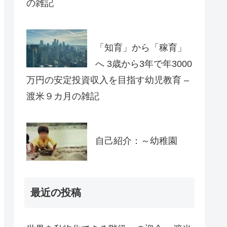
の雑記
「知育」から「稼育」
へ 3歳から3年で年3000
万円の安定投資収入を目指す幼児教育 –
渡米９カ月の雑記
自己紹介：～幼稚園
最近の投稿