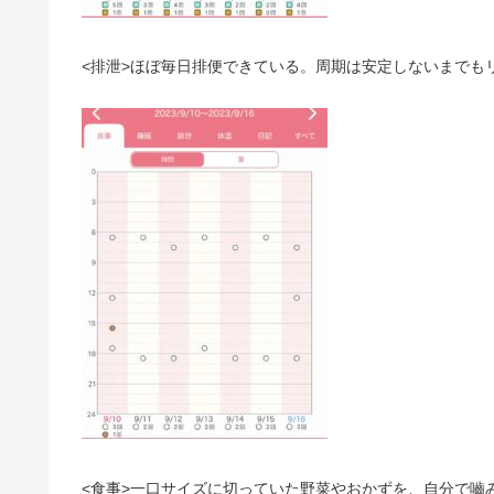
<排泄>ほぼ毎日排便できている。周期は安定しないまでも
<食事>一口サイズに切っていた野菜やおかずを、自分で嚙