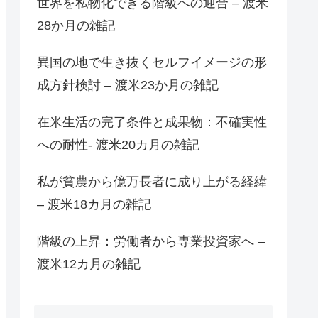
世界を私物化できる階級への迎合 – 渡米
28か月の雑記
異国の地で生き抜くセルフイメージの形
成方針検討 – 渡米23か月の雑記
在米生活の完了条件と成果物：不確実性
への耐性- 渡米20カ月の雑記
私が貧農から億万長者に成り上がる経緯
– 渡米18カ月の雑記
階級の上昇：労働者から専業投資家へ –
渡米12カ月の雑記