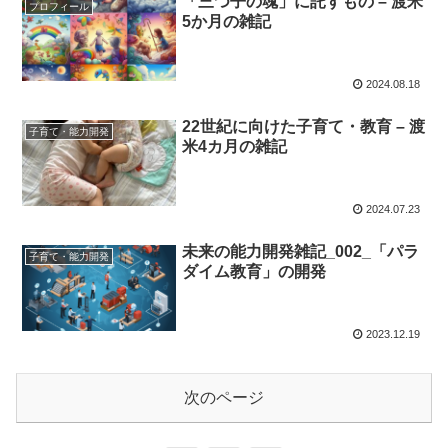
「三つ子の魂」に託すもの – 渡米
プロフィール
5か月の雑記
2024.08.18
22世紀に向けた子育て・教育 – 渡
子育て・能力開発
米4カ月の雑記
2024.07.23
未来の能力開発雑記_002_「パラ
子育て・能力開発
ダイム教育」の開発
2023.12.19
次のページ