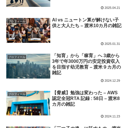
2025.04.21
AI vs ニュートン算が解けない子
プロフィール
供と大人たち – 渡米10カ月の雑記
2025.01.31
「知育」から「稼育」へ 3歳から
プロフィール
3年で年3000万円の安定投資収入
を目指す幼児教育 – 渡米９カ月の
雑記
2024.12.29
【脅威】勉強は変わった – AWS
プロフィール
認定全冠RTA 記録 : 58日 – 渡米8
カ月の雑記
2024.11.23