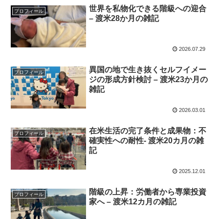
世界を私物化できる階級への迎合
プロフィール
– 渡米28か月の雑記
2026.07.29
異国の地で生き抜くセルフイメー
プロフィール
ジの形成方針検討 – 渡米23か月の
雑記
2026.03.01
在米生活の完了条件と成果物：不
プロフィール
確実性への耐性- 渡米20カ月の雑
記
2025.12.01
階級の上昇：労働者から専業投資
プロフィール
家へ – 渡米12カ月の雑記