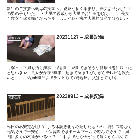
新年のご挨拶へ義母の実家へ。親戚が多く集まり、長女より少し年上
の男の子もいた。 ・大量の親戚から大量のお年玉を頂く。。。長女
も次女も稼ぎ頭になった笑 もはや我が家の大黒柱は私ではないかも
しれない。。。 ・心配していた長女の人見知りは、まーぼ...
20231127 – 成長記録
成長記録
月曜日。下痢も治り無事に保育園に登園できそうな健康状態に戻った
と思いきや、長女が深夜2時半に起きて泣き叫びながらテレビを観た
いと。。。結局5時半までテレビ観て7時起床。父はとても眠
い。。。 ・最近非常に寝相が悪い長女。目を瞑りながら位置を変...
20230913 – 成長記録
成長記録
昨日の不安定な睡眠による体調悪化を心配したものの、特に問題なく
元気そうで一安心。 ・保育園ではボールプールで遊んでそうで、周
囲に多くの友達がいる中で、これまでなら怖がって遠くから眺めてい