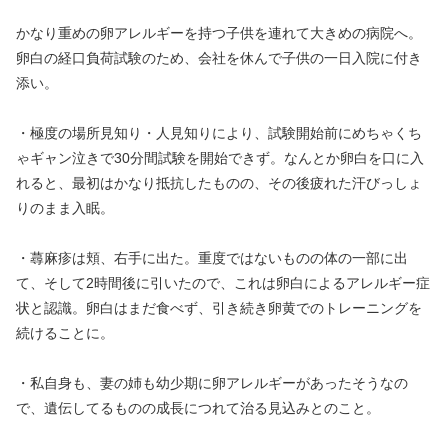
かなり重めの卵アレルギーを持つ子供を連れて大きめの病院へ。
卵白の経口負荷試験のため、会社を休んで子供の一日入院に付き
添い。
・極度の場所見知り・人見知りにより、試験開始前にめちゃくち
ゃギャン泣きで30分間試験を開始できず。なんとか卵白を口に入
れると、最初はかなり抵抗したものの、その後疲れた汗びっしょ
りのまま入眠。
・蕁麻疹は頬、右手に出た。重度ではないものの体の一部に出
て、そして2時間後に引いたので、これは卵白によるアレルギー症
状と認識。卵白はまだ食べず、引き続き卵黄でのトレーニングを
続けることに。
・私自身も、妻の姉も幼少期に卵アレルギーがあったそうなの
で、遺伝してるものの成長につれて治る見込みとのこと。