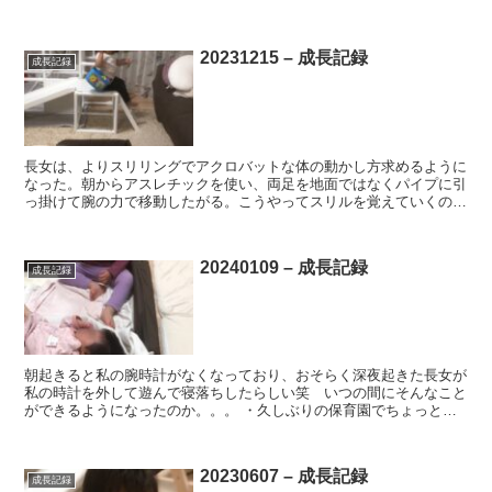
たものの、今日はその中に入って参加し、くつろいでいたそ...
20231215 – 成長記録
成長記録
長女は、よりスリリングでアクロバットな体の動かし方求めるように
なった。朝からアスレチックを使い、両足を地面ではなくパイプに引
っ掛けて腕の力で移動したがる。こうやってスリルを覚えていくの
か。。。 ・保育園退園時、年上の男の子2人を抱えるママさ...
20240109 – 成長記録
成長記録
朝起きると私の腕時計がなくなっており、おそらく深夜起きた長女が
私の時計を外して遊んで寝落ちしたらしい笑 いつの間にそんなこと
ができるようになったのか。。。 ・久しぶりの保育園でちょっとテ
ンション低く、外遊びでも凧揚げには興味なさそうにしてた...
20230607 – 成長記録
成長記録