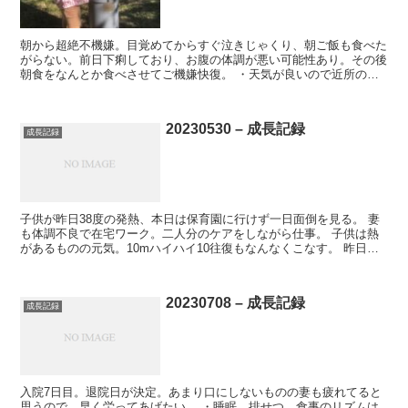
朝から超絶不機嫌。目覚めてからすぐ泣きじゃくり、朝ご飯も食べた
がらない。前日下痢しており、お腹の体調が悪い可能性あり。その後
朝食をなんとか食べさせてご機嫌快復。 ・天気が良いので近所の公
園でピクニックすることに。テントを張って外でランチ。拾...
20230530 – 成長記録
成長記録
子供が昨日38度の発熱、本日は保育園に行けず一日面倒を見る。 妻
も体調不良で在宅ワーク。二人分のケアをしながら仕事。 子供は熱
があるものの元気。10mハイハイ10往復もなんなくこなす。 昨日か
らDWE Sing Alongの「Clap yo...
20230708 – 成長記録
成長記録
入院7日目。退院日が決定。あまり口にしないものの妻も疲れてると
思うので、早く労ってあげたい。 ・睡眠、排せつ、食事のリズムは