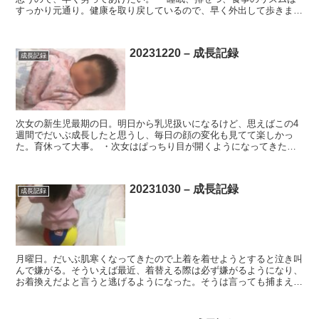
すっかり元通り。健康を取り戻しているので、早く外出して歩きまわ
りたいはず。 ・病院食の味噌汁や肉野菜料理を少しずつ食...
20231220 – 成長記録
成長記録
次女の新生児最期の日。明日から乳児扱いになるけど、思えばこの4
週間でだいぶ成長したと思うし、毎日の顔の変化も見てて楽しかっ
た。育休って大事。 ・次女はぱっちり目が開くようになってきた。
ずっと右向いてる問題は、依然として頭の形が歪まないよう警...
20231030 – 成長記録
成長記録
月曜日。だいぶ肌寒くなってきたので上着を着せようとすると泣き叫
んで嫌がる。そういえば最近、着替える際は必ず嫌がるようになり、
お着換えだよと言うと逃げるようになった。そうは言っても捕まえる
とキャッキャと喜ぶし、着替える際も服を片手脱がすと嫌が...