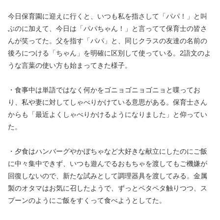
今日保育園に迎えに行くと、いつも私を指さして「パパ！」と叫
ぶのに加えて、今日は「パパちゃん！」と言ってて保育士の皆さ
んが笑ってた。父を指す「パパ」と、同じクラスの友達の名前の
後ろにつける「ちゃん」を明確に区別して使っている。2語文のよ
うな言葉の使い方も始まってきた様子。
・食事中は単語ではなく何かをゴニョゴニョゴニョと喋ってお
り、私や妻に対してしゃべりかけている意思がある。保育士さん
からも「最近よくしゃべりかけるようになりました」と仰ってい
た。
・夕食はハンバーグやかぼちゃなど大好きな献立にしたのにご飯
に中々集中できず、いつも遊んでるおもちゃを渡してもご機嫌が
回復しないので、新たな試みとして調理器具を渡してみる。金属
製のオタマはお気に召したようで、ずっとペタペタ触りつつ、ス
プーンのようにご飯をすくって食べようとしてた。