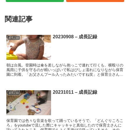
関連記事
20230908 – 成長記録
成長記録
朝は台風。登園時は傘を差しながら抱っこで連れて行くも、横殴りの
風雨に子供を守るのが精いっぱいで私はびしょ濡れになりながら保育
園に到着。「お父さんプール入ったみたいですね笑」と保育士さんに
笑って頂けて救われました笑 ・傘に興味津々。風雨の中で...
20231011 – 成長記録
成長記録
保育園では色々な音楽を歌って踊っているそうで。「どんぐりころこ
ろ」をyoutubeで流した際にキャッキャと真似したので保育士さんに
訊いてみたところ、保育園でもよく手遊びで扱っているそう。その