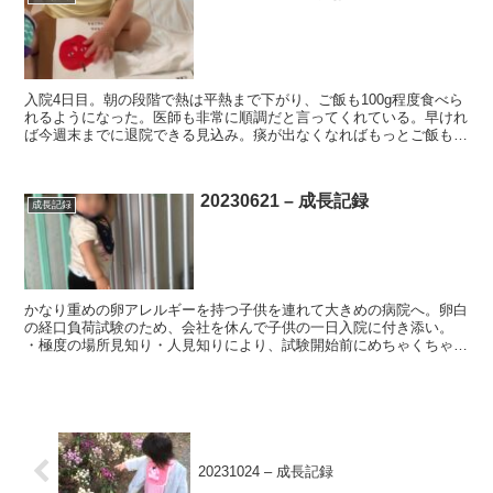
入院4日目。朝の段階で熱は平熱まで下がり、ご飯も100g程度食べら
れるようになった。医師も非常に順調だと言ってくれている。早けれ
ば今週末までに退院できる見込み。痰が出なくなればもっとご飯も食
べられるようになるだろう、とのこと。 ・2語での会...
20230621 – 成長記録
成長記録
かなり重めの卵アレルギーを持つ子供を連れて大きめの病院へ。卵白
の経口負荷試験のため、会社を休んで子供の一日入院に付き添い。
・極度の場所見知り・人見知りにより、試験開始前にめちゃくちゃギ
ャン泣きで30分間試験を開始できず。なんとか卵白を口に...
20231024 – 成長記録