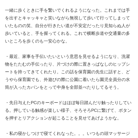
一緒に歩くときに手を繋いでくれるようになった。これまでは手
を出すとキャッキャと笑いながら無視して歩いて行ってしまって
いたものの笑、自分が行きたい道が不安定だったり見知らぬ人が
歩いていると、手を握ってくれる。これで横断歩道や交通量の多
いところを歩くのも一安心かな。
・最近、家事を手伝いたいという意思を見せるようになり、洗濯
物をたたむの手伝ったり、片づけの際に置きっぱなしのヒップシ
ートを持ってきてくれたり。この話を保育園の先生に話すと、ど
うやら保育園でも、外遊びの際に公園に着いたら園児全員分の水
筒が入ったカバンをとって中身を全部並べたりしてるそう。
・先日与えたPCのキーボードはほぼ毎日踏んだり触ったりしてい
る。押している触感が楽しい様子、そろそろPCに繋げて、ボタン
を押すとリアクションが起こることを見せてあげようかな。
・私の寝かしつけで寝てくれなった。。。いつもの頭マッサージ