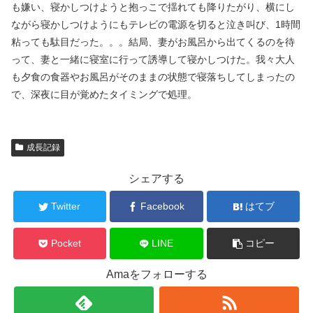
も嫌い、寝かしつけようと抱っこで揺れても降りたがり、横にし
ながら寝かしつけようにもテレビの電源を切ると泣き叫び、1時間
粘っても駄目だった。。。結局、妻がお風呂から出てくるのを待
って、妻と一緒に寝室に行って誘導して寝かしつけた。我々大人
も夕食の食器やお風呂がそのままの状態で寝落ちしてしまったの
で、深夜に目が覚めたタイミングで処理。
成長記録
シェアする
Twitter
Facebook
はてブ
Pocket
LINE
コピー
Amaをフォローする