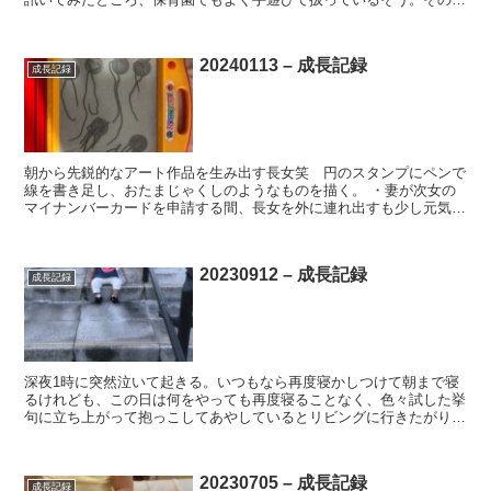
他、今日は「とんぼのめがね」や「どうぶつでんしゃ」...
20240113 – 成長記録
成長記録
朝から先鋭的なアート作品を生み出す長女笑 円のスタンプにペンで
線を書き足し、おたまじゃくしのようなものを描く。 ・妻が次女の
マイナンバーカードを申請する間、長女を外に連れ出すも少し元気が
ない様子。あんなに大好きな滑り台に乗りたがらない。眠い...
20230912 – 成長記録
成長記録
深夜1時に突然泣いて起きる。いつもなら再度寝かしつけて朝まで寝
るけれども、この日は何をやっても再度寝ることなく、色々試した挙
句に立ち上がって抱っこしてあやしているとリビングに行きたがり、
リビングに行くとテレビでyoutubeを見たがる。仕方...
20230705 – 成長記録
成長記録