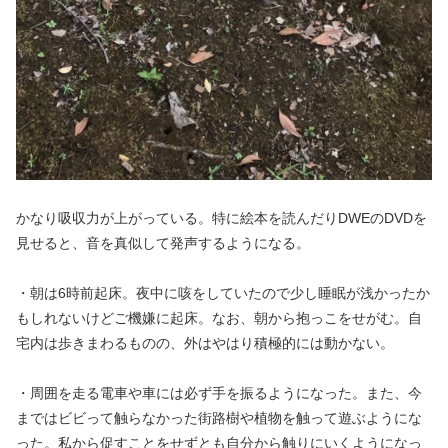
かなり吸収力が上がっている。特に絵本を読んだりDWEのDVDを
見せると、音を真似して発声するようになる。
・朝は6時前起床。夜中に咳をしていたので少し睡眠が浅かったか
もしれないけどご機嫌に起床。なお、朝から抱っこをせがむ。自
宅内は歩きまわるものの、外はやはり積極的には動かない。
・周囲を走る電車や車には必ず手を振るようになった。また、今
まではビビって触らなかった街路樹や植物を触って遊ぶようにな
った。私から促すことをせずとも自分から触りにいくようになっ