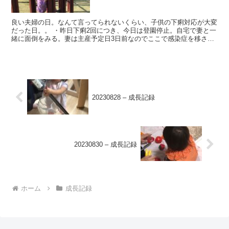
良い夫婦の日。なんて言ってられないくらい、子供の下痢対応が大変
だった日。。 ・昨日下痢2回につき、今日は登園停止。自宅で妻と一
緒に面倒をみる。妻は主産予定日3日前なのでここで感染症を移され
るわけにはいかず、私がおむつ替えや汚れた服の洗浄を担...
20230828 – 成長記録
20230830 – 成長記録
ホーム
成長記録