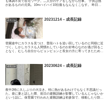
も体調不良で在宅ワーク。二人分のケアをしながら仕事。 子供は熱
があるものの元気。10mハイハイ10往復もなんなくこなす。 昨日か
らDWE Sing Alongの「Clap yo...
20231214 – 成長記録
成長記録
登園途中にカラスを見つけ、普段ハトを追い回しているのと同様に近
づく。しかしカラスも人間慣れしているのか好奇心なのか逃げ回るこ
となく、むしろ自分からピョンピョンと長女の方に寄ってきたため、
長女はびっくりして泣きながら私の元へ。見事な返り討ちに...
20230624 – 成長記録
成長記録
夜中2時に久しぶりの大泣き。特に熱があるわけでもなく不思議だっ
た。昼に妻と話した際、前日の避難訓練が影響しているんじゃないか
という話に。保育園で行われた避難訓練は初参加で、移動したり防災
頭巾かぶったりした中で終始大泣きだったとのこと。 妻を...