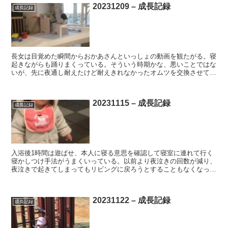
20231209 – 成長記録
成長記録
長女は目覚めた瞬間からおかあさんといっしょの動画を観たがる。寝
起きながらも踊りまくっている。そういう時期かな、悪いことではな
いが、先に夜通し耐えたけど耐えきれなかったオムツを交換させてほ
しい笑 ・そう思ってたら座って読書。最近一人で声に出し...
20231115 – 成長記録
成長記録
入浴後1時間は遊ばせ、本人に寝る意思を確認して寝室に連れて行く
寝かしつけ手法がうまくいっている。以前より夜泣きの回数が減り、
夜泣きで起きてしまってもリビングに戻ろうとすることもなくなっ
た。妻の第2子出産も近いため、この方法で第1子のケアを確...
20231122 – 成長記録
成長記録