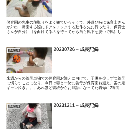
保育園の先生の段取りをよく観ているそうで、外遊び時に保育士さん
が外出・帰園する際にドアをノックする動作を先に行ったり、保育士
さんが自分に目を向けてるのを待ってから自ら靴下を脱いで靴にしま
ったり、オムツ替えに必要な手袋を取って保育士さんに渡し...
20230726 – 成長記録
成長記録
来週からの義母単独での保育園お迎えに向けて、子供を少しずつ義母
に慣らすことになり、今日は妻と一緒に義母が保育園お迎え。案の定
ギャン泣き。。。あれほど普段からお世話になってた義母に2週間会
わなかっただけで見知らぬ赤の他人認定されてしまうものな...
20231211 – 成長記録
成長記録