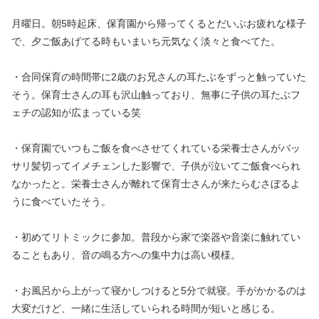
月曜日。朝5時起床、保育園から帰ってくるとだいぶお疲れな様子
で、夕ご飯あげてる時もいまいち元気なく淡々と食べてた。
・合同保育の時間帯に2歳のお兄さんの耳たぶをずっと触っていた
そう。保育士さんの耳も沢山触っており、無事に子供の耳たぶフ
ェチの認知が広まっている笑
・保育園でいつもご飯を食べさせてくれている栄養士さんがバッ
サリ髪切ってイメチェンした影響で、子供が泣いてご飯食べられ
なかったと。栄養士さんが離れて保育士さんが来たらむさぼるよ
うに食べていたそう。
・初めてリトミックに参加。普段から家で楽器や音楽に触れてい
ることもあり、音の鳴る方への集中力は高い模様。
・お風呂から上がって寝かしつけると5分で就寝。手がかかるのは
大変だけど、一緒に生活していられる時間が短いと感じる。