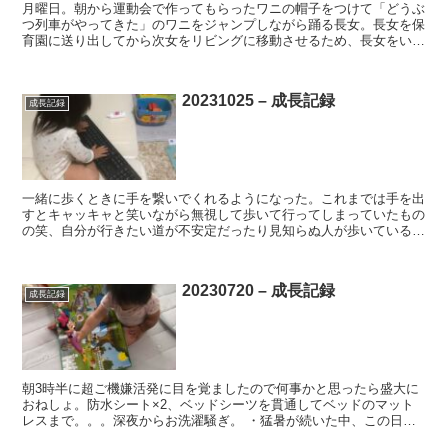
月曜日。朝から運動会で作ってもらったワニの帽子をつけて「どうぶ
つ列車がやってきた」のワニをジャンプしながら踊る長女。長女を保
育園に送り出してから次女をリビングに移動させるため、長女をいか
に早く捌くかの勝負。 ・長女と歩く際、よく路上に座り込...
20231025 – 成長記録
成長記録
一緒に歩くときに手を繋いでくれるようになった。これまでは手を出
すとキャッキャと笑いながら無視して歩いて行ってしまっていたもの
の笑、自分が行きたい道が不安定だったり見知らぬ人が歩いている
と、手を握ってくれる。これで横断歩道や交通量の多いところ...
20230720 – 成長記録
成長記録
朝3時半に超ご機嫌活発に目を覚ましたので何事かと思ったら盛大に
おねしょ。防水シート×2、ベッドシーツを貫通してベッドのマット
レスまで。。。深夜からお洗濯騒ぎ。 ・猛暑が続いた中、この日は
久しぶりに比較的涼しかったので保育園で外遊びを実施した...